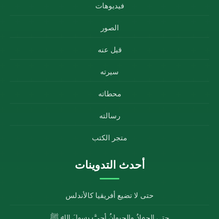
فيديوهات
الصور
قيل عنه
سيرته
محطاته
رسالته
متجر الكتب
أحدث التدوينات
حتى لا تضيع أفريقيا كالأندلس
حتى الجمادُ والحيوانُ أحبَّ رسولَ الله ﷺ