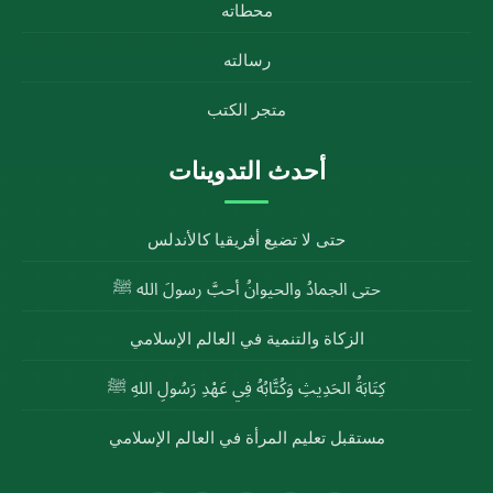
محطاته
رسالته
متجر الكتب
أحدث التدوينات
حتى لا تضيع أفريقيا كالأندلس
حتى الجمادُ والحيوانُ أحبَّ رسولَ الله ﷺ
الزكاة والتنمية في العالم الإسلامي
كِتَابَةُ الحَدِيثِ وَكُتَّابُهُ فِي عَهْدِ رَسُولِ اللهِ ﷺ
مستقبل تعليم المرأة في العالم الإسلامي