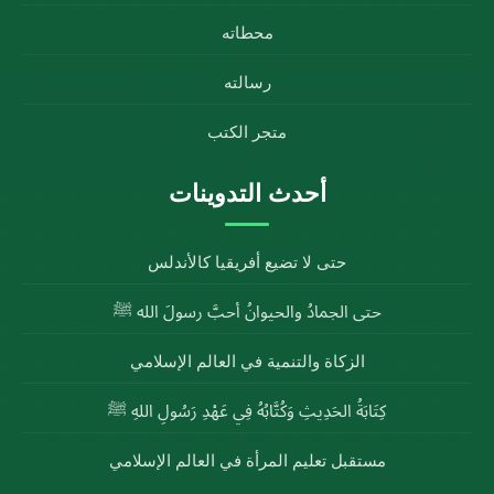
محطاته
رسالته
متجر الكتب
أحدث التدوينات
حتى لا تضيع أفريقيا كالأندلس
حتى الجمادُ والحيوانُ أحبَّ رسولَ الله ﷺ
الزكاة والتنمية في العالم الإسلامي
كِتَابَةُ الحَدِيثِ وَكُتَّابُهُ فِي عَهْدِ رَسُولِ اللهِ ﷺ
مستقبل تعليم المرأة في العالم الإسلامي