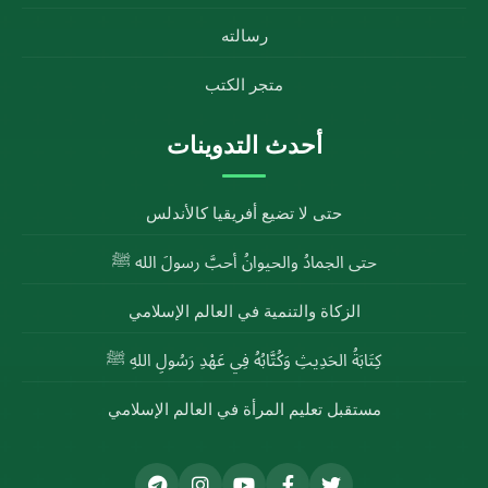
رسالته
متجر الكتب
أحدث التدوينات
حتى لا تضيع أفريقيا كالأندلس
حتى الجمادُ والحيوانُ أحبَّ رسولَ الله ﷺ
الزكاة والتنمية في العالم الإسلامي
كِتَابَةُ الحَدِيثِ وَكُتَّابُهُ فِي عَهْدِ رَسُولِ اللهِ ﷺ
مستقبل تعليم المرأة في العالم الإسلامي