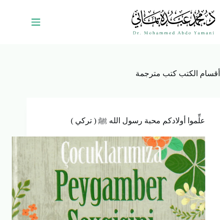
أقسام الكتب
كتب مترجمة
علِّموا أولادكم محبة رسول الله ﷺ ( تركي )