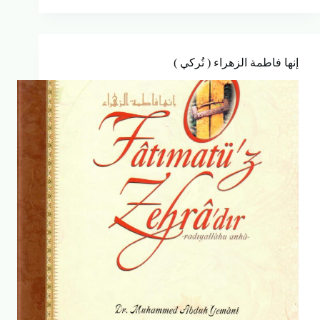
إنها فاطمة الزهراء ( تُركي )