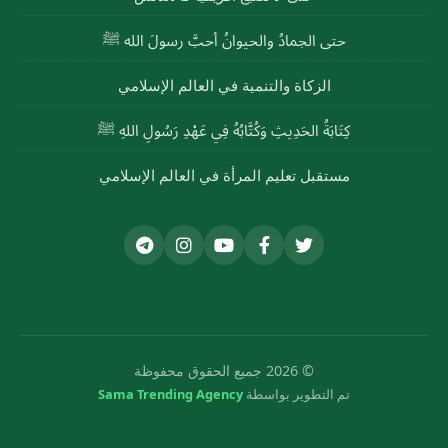
حتى الجمادُ والحيوانُ أحبَّ رسولَ الله ﷺ
الزكاة والتنمية في العالم الإسلامي
كِتَابَةُ الحَدِيثِ وَكُتَّابُهُ فِي عَهْدِ رَسُولِ اللهِ ﷺ
مستقبل تعليم المرأة في العالم الإسلامي
© 2026 جميع الحقوق محفوظة
تم التطوير بواسطة
Sama Trending Agency