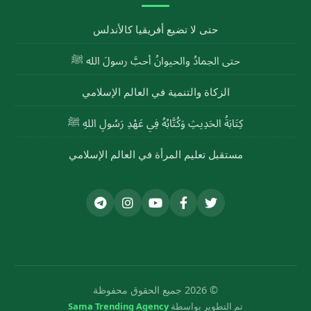
حتى لا تضيع أفريقيا كالأندلس
حتى الجمادُ والحيوانُ أحبَّ رسولَ الله ﷺ
الزكاة والتنمية في العالم الإسلامي
كِتَابَةُ الحَدِيثِ وَكُتَّابُهُ فِي عَهْدِ رَسُولِ اللهِ ﷺ
مستقبل تعليم المرأة في العالم الإسلامي
© 2026 جميع الحقوق محفوظة
تم التطوير بواسطة
Sama Trending Agency