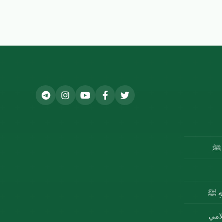
ه ﷺ
للهِ ﷺ
لامي