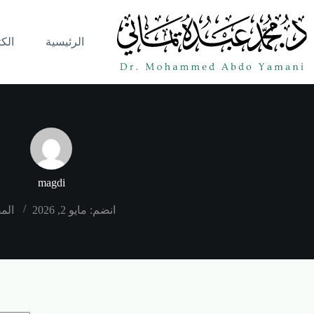
الرئيسية
الك
magdi
انضم: مايو 2, 2026
المق