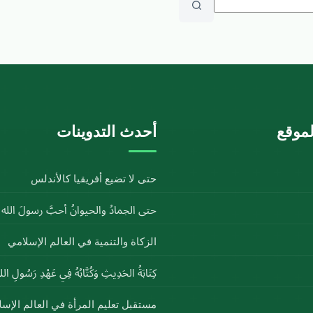
موقع
أحدث التدوينات
حتى لا تضيع أفريقيا كالأندلس
حتى الجمادُ والحيوانُ أحبَّ رسولَ الل
الزكاة والتنمية في العالم الإسلامي
كِتَابَةُ الحَدِيثِ وَكُتَّابُهُ فِي عَهْدِ رَسُولِ ا
مستقبل تعليم المرأة في العالم الإس