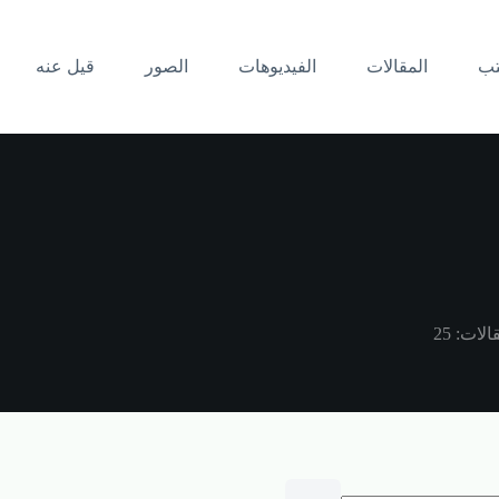
تب
المقالات
الفيديوهات
الصور
قيل عنه
الات: 25