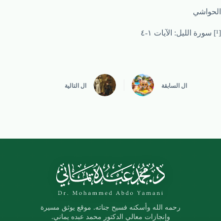
الحواشي
[¹] سورة الليل: الآيات ١-٤
ال
السابقة
ال
التالية
رحمه الله وأسكنه فسيح جناته. موقع يوثق مسيرة
وإنجازات معالي الدكتور محمد عبده يماني.