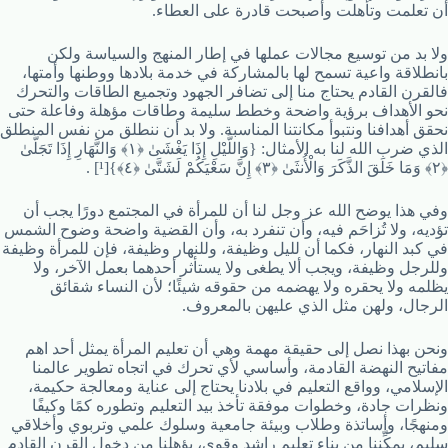
أن تعلمت وتأهلت وأصبحت قادرة على العطاء.
ولا بد من توسيع مجالات عملها في إطار المنهج والسياسة ولكن
بانطلاقة واعية تسمح لها بالمشاركة في خدمة بلادها ووطنها وأمتها،
فالقرن القادم يحتاج منا إلى تضافر الجهود وتجميع الطاقات والتحرك
نحو الأهداف برؤية واضحة وخطط سليمة وطاقات مؤهلة وفاعلة حتى
نحقق أهدافنا ونتبوأ مكانتنا المناسبة. ولا بد أن ننطلق من نفس المنطلق
الذي ضرب الله لنا به الأمثال: {وَاللَّيْلِ إِذَا يَغْشَىٰ ﴿١﴾ وَالنَّهَارِ إِذَا تَجَلَّىٰ
﴿٢﴾ وَمَا خَلَقَ الذَّكَرَ وَالْأُنثَىٰ ﴿٣﴾ إِنَّ سَعْيَكُمْ لَشَتَّىٰ ﴿٤﴾}[¹] .
وفي هذا يوضح الله عز وجل لنا أن للمرأة في المجتمع دورًا يجب أن
تؤديه، ولا تُزاحَم فيه، وأن تنفرد به، وأن القضية واضحة وضوح الشمس
في كبد النهار، فكما أن لليل وظيفة، وللنهار وظيفة، فإن للمرأة وظيفة
وللرجل وظيفة، ويجب ألا يطغى ولا يستأثر أحدهما بعمل الآخر، ولا
يظلمه ولا يحقره ولا يهضمه من حقوقه شيئًا؛ لأن النساء شقائق
الرجال، ولهن مثل الذي عليهن بالمعروف.
ونحن بهذا نصل إلى حقيقة مهمة وهي أن تعليم المرأة يمثل أحد اهم
مفاتيح النهضة القادمة، وأساسي لأي تحرك في اتجاه تطوير عالمنا
الإسلامي، وواقع التعليم في بلادنا يحتاج إلى عناية ومعالجة حكيمة،
ونظرات جادة، وخطوات موفقة تأخذ بيد التعليم وتطوره كمًا وكيفًا
ومنهجًا، وأساتذة وطلاب وبيئة جامعية وسلوك علمي وتربوي وأخلاقي
سليم، يمكِّننا من بناء تعليم راشد وقوي، يؤهلنا من دخول القرن القادم