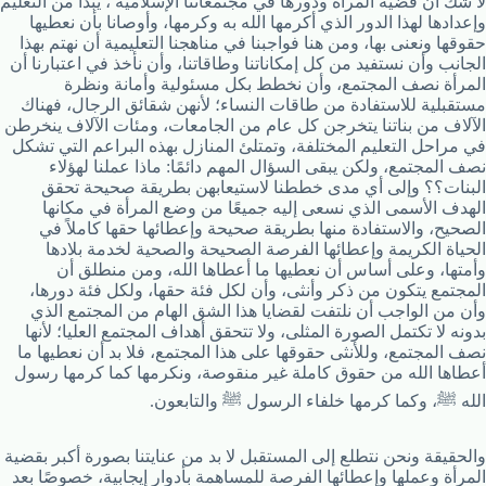
لا شك أن قضية المرأة ودورها في مجتمعاتنا الإسلامية ، يبدأ من التعليم
وإعدادها لهذا الدور الذي أكرمها الله به وكرمها، وأوصانا بأن نعطيها
حقوقها ونعنى بها، ومن هنا فواجبنا في مناهجنا التعليمية أن نهتم بهذا
الجانب وأن نستفيد من كل إمكاناتنا وطاقاتنا، وأن نأخذ في اعتبارنا أن
المرأة نصف المجتمع، وأن نخطط بكل مسئولية وأمانة ونظرة
مستقبلية للاستفادة من طاقات النساء؛ لأنهن شقائق الرجال، فهناك
الآلاف من بناتنا يتخرجن كل عام من الجامعات، ومئات الآلاف ينخرطن
في مراحل التعليم المختلفة، وتمتلئ المنازل بهذه البراعم التي تشكل
نصف المجتمع، ولكن يبقى السؤال المهم دائمًا: ماذا عملنا لهؤلاء
البنات؟؟ وإلى أي مدى خططنا لاستيعابهن بطريقة صحيحة تحقق
الهدف الأسمى الذي نسعى إليه جميعًا من وضع المرأة في مكانها
الصحيح، والاستفادة منها بطريقة صحيحة وإعطائها حقها كاملاً في
الحياة الكريمة وإعطائها الفرصة الصحيحة والصحية لخدمة بلادها
وأمتها، وعلى أساس أن نعطيها ما أعطاها الله، ومن منطلق أن
المجتمع يتكون من ذكر وأنثى، وأن لكل فئة حقها، ولكل فئة دورها،
وأن من الواجب أن نلتفت لقضايا هذا الشق الهام من المجتمع الذي
بدونه لا تكتمل الصورة المثلى، ولا تتحقق أهداف المجتمع العليا؛ لأنها
نصف المجتمع، وللأنثى حقوقها على هذا المجتمع، فلا بد أن نعطيها ما
أعطاها الله من حقوق كاملة غير منقوصة، ونكرمها كما كرمها رسول
الله ﷺ، وكما كرمها خلفاء الرسول ﷺ والتابعون.
والحقيقة ونحن نتطلع إلى المستقبل لا بد من عنايتنا بصورة أكبر بقضية
المرأة وعملها وإعطائها الفرصة للمساهمة بأدوار إيجابية، خصوصًا بعد