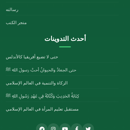
رسالته
متجر الكتب
أحدث التدوينات
حتى لا تضيع أفريقيا كالأندلس
حتى الجمادُ والحيوانُ أحبَّ رسولَ الله ﷺ
الزكاة والتنمية في العالم الإسلامي
كِتَابَةُ الحَدِيثِ وَكُتَّابُهُ فِي عَهْدِ رَسُولِ اللهِ ﷺ
مستقبل تعليم المرأة في العالم الإسلامي