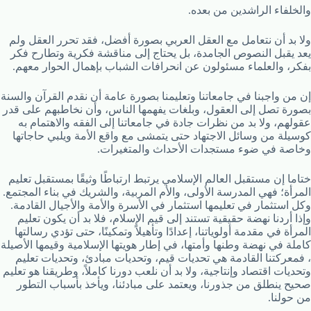
والخلفاء الراشدين من بعده.
ولا بد أن نتعامل مع العقل العربي بصورة أفضل، فقد تحرر العقل ولم
يعد يقبل النصوص الجامدة، بل يحتاج إلى مناقشة فكرية وتطارح فكر
بفكر، والعلماء مسئولون عن انحرافات الشباب بإهمال الحوار معهم.
إن من واجبنا في جامعاتنا وتعليمنا بصورة عامة أن نقدم القرآن والسنة
بصورة تصل إلى العقول، وبلغات يفهمها الناس، وأن نخاطبهم على قدر
عقولهم، ولا بد من نظرات جادة في جامعاتنا إلى الفقه والاهتمام به
كوسيلة من وسائل الاجتهاد حتى يتمشى مع واقع الأمة ويلبي حاجاتها
وخاصة في ضوء مستجدات الأحداث والمتغيرات.
ختاما إن مستقبل العالم الإسلامي يرتبط ارتباطًا وثيقًا بمستقبل تعليم
المرأة؛ فهي المدرسة الأولى، والأم المربية، والشريك في بناء المجتمع.
وكل استثمار في تعليمها استثمار في الأسرة والأمة والأجيال القادمة.
وإذا أردنا نهضة حقيقية تستند إلى قيم الإسلام، فلا بد أن يكون تعليم
المرأة في مقدمة أولوياتنا، إعدادًا وتأهيلاً وتمكينًا، حتى تؤدي رسالتها
كاملة في نهضة وطنها وأمتها، في إطار هويتها الإسلامية وقيمها الأصيلة
، فمعركتنا القادمة هي تحديات قيم، وتحديات مبادئ، وتحديات تعليم
وتحديات اقتصاد وإنتاجية، ولا بد أن نلعب دورنا كاملاً، وطريقنا هو تعليم
صحيح ينطلق من جذورنا، ويعتمد على مبادئنا، ويأخذ بأسباب التطور
من حولنا.