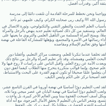
بثقة أكبر، وقدرات أفضل.
وواجبنا ونحن نخطط للمرحلة القادمة أن نلتفت دائمًا إلى مدرسة
رسول الله ﷺ وكيف ربى صحابته الكرام، وكيف علمهم، ثم نأخذ
بأسباب العلم الحديث والتطور التقني والتكنولوجي، وثورة الاتصال في
العالم، ونستفيد من كل ذلك لصياغة تعليم جديد ينهض بالرجل والمرأة
معًا، ويمنح المرأة المسلمة من التأهيل العلمي والتربوي ما يعينها على
أداء رسالتها في الأسرة والمجتمع، ويؤهلها للمشاركة الفاعلة في نهضة
أمتها وفق تعاليم الإسلام ومقاصده
لقد تخلفنا عندما تنكرنا للعلم، وضعفت مراكز التعليم، وأغفلنا دور
البحث العلمي وهمشناه، وقد تأثر تعليم المرأة والرجل من نتائج ذلك
وبعدت الأمة عن روح العلم، وأقبل الناس على دراسات لا روح فيها ولا
علم صحيح، وإنما قوالب متكررة يتخرج منها الطلاب كيفما اتفق دون
أن يتعلموا علمًا صحيحًا أو تكون لديهم القدرة على البحث والاستنباط،
فقد أصبحنا نركز على الكم وليس الكيف.
لقد لعب التعليم دورًا أساسيًا في نهضة أوروبا في القرن التاسع عشر،
ولعب التعليم دورًا أساسيًا في نهضة اليابان في عصر ميجي وما تلاه،
وبكل أسف أصبحت الفجوة بيننا وبين العالم الآخر كبيرة، بل وأخذت
تتسع، وشعر الناس بأن التعليم لا يحقق الآمال المرجوة، مع أنه أداة
أساسية للتقدم الحضاري، وظللنا بكل أسف نركز على الحفظ