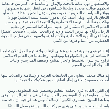
والاستظهار دون عناية بالبحث والإبداع، وأساتذتنا في كثير من جامعاتنا
تحكمهم قوالب محددة وطلابنا يتسابقون في انتظار شهادة يحملونها،
وواقع السياسات التعليمية ضعيف وغير مؤهل لتحقيق أهداف الأمة أو
اللحاق بالركب. وبكل أسف فإن تدهور التنمية سببه التعليم؛ فهو لا
يواكب متطلبات النهضة الاقتصادية ولا التنمية الاجتماعية، ولو أحسن
العالم الإسلامي الاستثمار في تعليم المرأة كما استثمر في تعليم
الرجل، وأتاح لها فرص التعلم والإبداع والبحث العلمي، لأصبحت عنصرًا
رئيسًا في التنمية الاقتصادية والاجتماعية، ولأسهمت في تقليص الفجوة
الحضارية بين أمتنا وغيرها من الأمم.
إننا ننتج قوى بشرية غير قادرة على الإنتاج، ولا تحترم العمل؛ لأن تعليمنا
لا يساهم في نقل التكنولوجيا وتوطينها، وجامعاتنا في العالم الإسلامي
تراوح بين سوء التخطيط وعجز المناهج وضعف المدرسين وغياب
السلوك الجامعي القويم.
ثم هناك ضعف التعاون بين الجامعات العربية والإسلامية والصلات بينها
أصبحت مفقودة إلا في إطار اتفاقيات وبروتوكولات لا قيمة لها.
إن القرن القادم قرن يحكمه التعليم وتسيطر عليه المعلومة، ومن
يملك المعلومة يملك القوة، ومن العار أن نظل في مقاعد الزبائن، وفي
يدنا هذا المنهج السماوي الكبير “الإسلام”. ومن هنا فواجبنا أن نأخذ منه
بأسباب العلم ونسير على هدى من كتاب الله وسنة رسول الله ﷺ