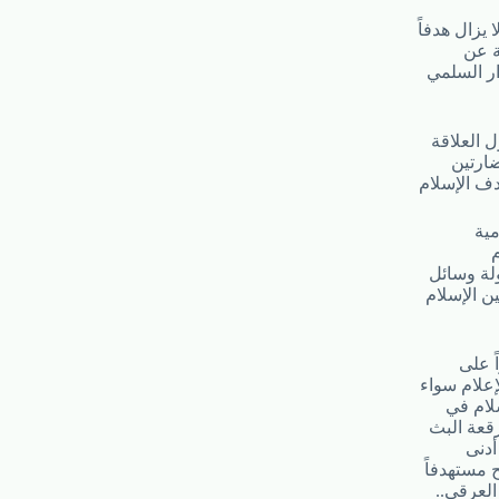
 يزال هدفاً
ة عن
ر السلمي
 العلاقة
ضارتين
دف الإسلام
مية
م
لة وسائل
ن الإسلام
ً على
إعلام سواء
سلام في
قعة البث
أدنى
 مستهدفاً
العرقي..