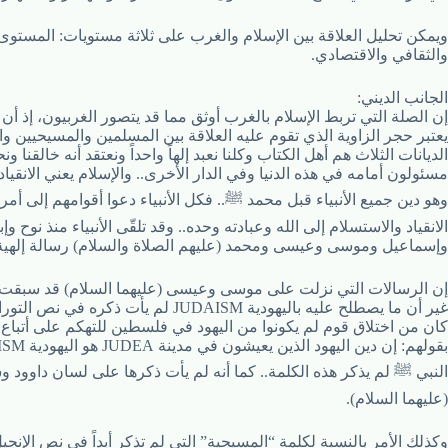
ويمكن تحليل العلاقة بين الإسلام والغرب على ثلاثة مستويات: المستوى 
والثقافي والاقتصادي.
الجانب الديني:
إن الصلة التي تربط الإسلام بالغرب أوثق مما قد يتصور الغربيون، إذ أن 
يعتبر حجر الزاوية الذي تقوم عليه العلاقة بين المسلمين والمسيحيين وال
الديانات الثلاث هم أهل الكتاب وكلنا نعبد إلهاً واحداً ونعتقد أنه خالقنا ون
مسئولون أمامه في هذه الدنيا وفي الدار الأخرى.. والإسلام يعني الانقياد
وهو دين جميع الأنبياء قبل محمد ﷺ.. فكل الأنبياء دعوا أقوامهم إلى أمر
الانقياد والاستسلام إلى الله وعبادته وحده.. وقد تلقّى الأنبياء منذ نوح وإ
وإسماعيل وموسى وعيسى ومحمد (عليهم الصلاة والسلام) رسالة إلهية 
إن الرسالات التي نزلت على موسى وعيسى (عليهما السلام) قد سبقت ا
غير أن ما يصطلح عليه باليهودية JUDAISM لم يأت ذكره في نص التوراة بل
كان من اختلاق قوم لم يكونوا من اليهود في فلسطين للتهكم على أتبا
بقولهم: إن دين اليهود الذين يعيشون في مدينة JUDEA هو اليهودية JUDAISM إن
النبي ﷺ لم يذكر هذه الكلمة.. كما أنه لم يأت ذكرها على لسان داوود و
(عليهما السلام).
وكذلك الأمر بالنسبة لكلمة “المسيحية” التي لم تذكر أبداً في نص الإنجي