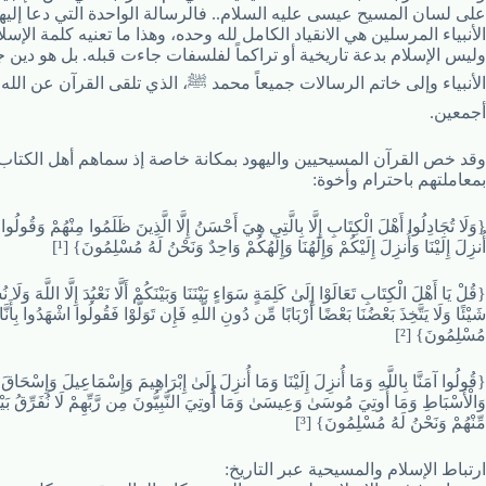
على لسان المسيح عيسى عليه السلام.. فالرسالة الواحدة التي دعا إليه
الأنبياء المرسلين هي الانقياد الكامل لله وحده، وهذا ما تعنيه كلمة الإسلام
وليس الإسلام بدعة تاريخية أو تراكماً لفلسفات جاءت قبله. بل هو دين 
الأنبياء وإلى خاتم الرسالات جميعاً محمد ﷺ، الذي تلقى القرآن عن الله 
أجمعين.
وقد خص القرآن المسيحيين واليهود بمكانة خاصة إذ سماهم أهل الكتاب،
بمعاملتهم باحترام وأخوة:
{وَلَا تُجَادِلُوا أَهْلَ الْكِتَابِ إِلَّا بِالَّتِي هِيَ أَحْسَنُ إِلَّا الَّذِينَ ظَلَمُوا مِنْهُمْ وَقُولُوا آ
أُنزِلَ إِلَيْنَا وَأُنزِلَ إِلَيْكُمْ وَإِلَهُنَا وَإِلَهُكُمْ وَاحِدٌ وَنَحْنُ لَهُ مُسْلِمُونَ} [¹]
{قُلْ يَا أَهْلَ الْكِتَابِ تَعَالَوْا إِلَىٰ كَلِمَةٍ سَوَاءٍ بَيْنَنَا وَبَيْنَكُمْ أَلَّا نَعْبُدَ إِلَّا اللَّهَ وَلَا 
شَيْئًا وَلَا يَتَّخِذَ بَعْضُنَا بَعْضًا أَرْبَابًا مِّن دُونِ اللَّهِ فَإِن تَوَلَّوْا فَقُولُوا اشْهَدُوا بِأَنَّا
مُسْلِمُونَ} [²]
{قُولُوا آمَنَّا بِاللَّهِ وَمَا أُنزِلَ إِلَيْنَا وَمَا أُنزِلَ إِلَىٰ إِبْرَاهِيمَ وَإِسْمَاعِيلَ وَإِسْحَاق
وَالْأَسْبَاطِ وَمَا أُوتِيَ مُوسَىٰ وَعِيسَىٰ وَمَا أُوتِيَ النَّبِيُّونَ مِن رَّبِّهِمْ لَا نُفَرِّقُ بَيْ
مِّنْهُمْ وَنَحْنُ لَهُ مُسْلِمُونَ} [³]
ارتباط الإسلام والمسيحية عبر التاريخ: