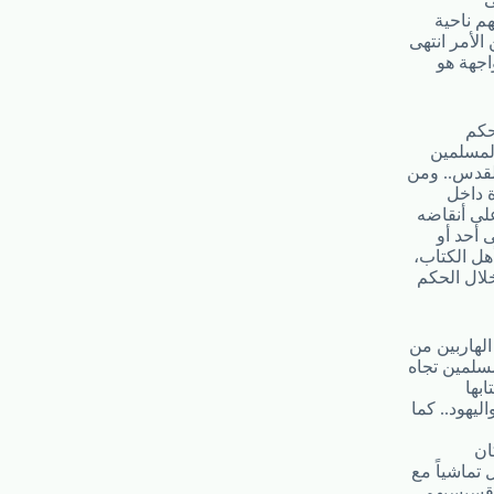
م ناحية
الأمر انتهى
اجهة هو
حكم
المسلمين
القدس.. ومن
ة داخل
لى أنقاضه
 أحد أو
هل الكتاب،
خلال الحكم
لهاربين من
سلمين تجاه
ليهود.. كما
ان
تماشياً مع
 قسيسيهم