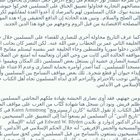
مصالحهم التجارية فحاولوا تضييق الخناق على المسلمين فحركوا جيوشه
مدينة تبوك. فكان المسلمون لهم بالمرصاد إذ أعدوا العدة لمقابلتهم لكن 
إلى الصلح والسلام.. وتبين هذه الحادثة إن الدافع الحقيقي وراء هذه المو
المصلحة الاقتصادية من قبل الروم وخوفهم من قوة هذا الدين الجديد.
كما عرف التاريخ محاولة أخرى للنصارى للقضاء على المسلمين خلال 
الخليفة الثاني عمر بن الخطاب رضي الله عنه.. لكن النصر كان بجانب 
الذين دخلوا سوريا وفلسطين وجاء الخليفة عمر بنفسه ليستلم مفاتيح 
مواقفه الخالدة التي كانت من وحي القرآن وتعاليمه أنه امتنع عن الصلا
كنيسة النصارى خشية أن يستغل بعض المسلمين ذلك المكان ويقيموا ع
مسجداً للمسلمين.. كما أصدر أوامره بحماية النصارى وعدم الاعتداء على
إيذاء حيوان أو قطع شجرة.. تلك بعض مواقف التسامح بين المسلمين وأ
والتي توجت بالاحترام والتراحم الذي أبداه المسلمون تجاه أهل الكتاب 
الإسلامي في الأندلس.
ومن جهتهم، فقد آوى نصارى الحبشة بقيادة ملكهم النجاشي المسلمين ا
ظلم قريش. ونود أن نسجل هنا شهادة كُتّاب من الغرب على مواقف الم
أهل الكتاب. إذ تقول الكاتبة “كارن أرمسترونج” Karen Armstrong في كتابها
“تاريخ الدين” أن المسلمين لم يسعوا أبداً إلى التضييق على المسيحيين وا
يذكر الدكتور إدوارد و. بلايدن Edward W. Blyden في كتابه “الإسلام
والمسيحية والجنس الإفريقي” أنه خلال الحكم الإسلامي في الأندلس، ك
المسيحيون يتمتعون بالتسامح من قبل المسلمين، ليس كحق سياسي بل 
شرائع الإسلام ومقوّماته .. حيث كان للمسيحيين الحق في التجمع حول