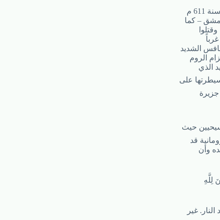
61 م
دمشق – كما
رباً
نافس الشديد
ام الروم
د الذي
سيطرتها على
جزيرة
سيحيين حيث
مانية قد
ده وأن
لِلَّهِ
لنار. غير
ى