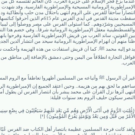
عندما بزغ فجر الإسلام على جزيرة العرب، كان العالم تقتسمه كل من
الإمبراطورية الرومانية المسيحية والإمبراطورية الفارسية. وقد شهدت سنة 1
انتصاراً ساحقاً للفرس على الروم انتهى باحتلال مدن حلب وأنطاكية و
سقطت مدينة القدس في أيدي الفرس عام 615م الذين أحرقوا كنائسها وقتلوا
المسيحيين وشرّدوهم.. كما استولى الفرس على مصر ووصلوا إلى ليبيا غ
والقسطنطينية معقل الإمبراطورية الرومانية شرقاً.. وفي خضم هذا الت
بين القوتين، ساند العرب من قريش الإمبراطورية الفارسية وفرحوا بانهز
ظناً منهم أن انهزام الإمبراطورية الرومانية سيحد من انتشار الدين الجدي
يدعو إليه محمد ﷺ. كما أن قريش استفادت من هذه الهزيمة وأحكمت 
قوافل التجارة انطلاقاً من اليمن وحتى دمشق بالإضافة إلى مناطق من 
العرب.
غير أن الرسول ﷺ وأتباعه من المسلمين أظهروا تعاطفاً مع الروم الم
ساءهم ما لحق بهم من هزيمة.. وحين اعتقد الجميع إن الإمبراطورية الرو
انتهى أثرها نزل القرآن على محمد يبشر بأن انتصار الفرس لن يطول أم
النصر سيكون حليف الروم بعد سنوات قليلة:
{غُلِبَتِ الرُّومُ فِي أَدْنَى الْأَرْضِ وَهُم مِّن بَعْدِ غَلَبِهِمْ سَيَغْلِبُونَ فِي بِضْعِ سِنِينَ 
الْأَمْرُ مِن قَبْلُ وَمِن بَعْدُ وَيَوْمَئِذٍ يَفْرَحُ الْمُؤْمِنُونَ} [⁴]
ولقد كانت فرحة المسلمين عظيمة بانتصار أهل الكتاب ضد الفرس عُبّاد ا
أن سرعة انتشار نور الإسلام في ربوع الأرض جعل النصارى يخافون عل