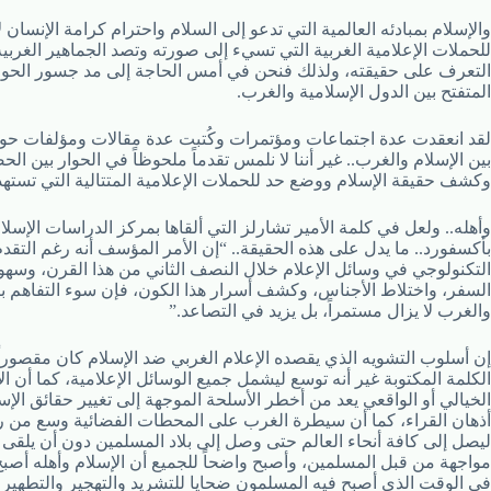
والإسلام بمبادئه العالمية التي تدعو إلى السلام واحترام كرامة الإنسان لا
للحملات الإعلامية الغربية التي تسيء إلى صورته وتصد الجماهير الغربي
التعرف على حقيقته، ولذلك فنحن في أمس الحاجة إلى مد جسور الحوا
المتفتح بين الدول الإسلامية والغرب.
لقد انعقدت عدة اجتماعات ومؤتمرات وكُتبت عدة مقالات ومؤلفات حول
بين الإسلام والغرب.. غير أننا لا نلمس تقدماً ملحوظاً في الحوار بين الح
وكشف حقيقة الإسلام ووضع حد للحملات الإعلامية المتتالية التي تسته
وأهله.. ولعل في كلمة الأمير تشارلز التي ألقاها بمركز الدراسات الإسلا
بأكسفورد.. ما يدل على هذه الحقيقة.. “إن الأمر المؤسف أنه رغم التقد
التكنولوجي في وسائل الإعلام خلال النصف الثاني من هذا القرن، وسهو
السفر، واختلاط الأجناس، وكشف أسرار هذا الكون، فإن سوء التفاهم بي
والغرب لا يزال مستمراً، بل يزيد في التصاعد.”
إن أسلوب التشويه الذي يقصده الإعلام الغربي ضد الإسلام كان مقصورا
الكلمة المكتوبة غير أنه توسع ليشمل جميع الوسائل الإعلامية، كما أن ال
الخيالي أو الواقعي يعد من أخطر الأسلحة الموجهة إلى تغيير حقائق الإ
أذهان القراء، كما أن سيطرة الغرب على المحطات الفضائية وسع من ر
ليصل إلى كافة أنحاء العالم حتى وصل إلى بلاد المسلمين دون أن يلقى 
مواجهة من قبل المسلمين، وأصبح واضحاً للجميع أن الإسلام وأهله أصبح
في الوقت الذي أصبح فيه المسلمون ضحايا للتشريد والتهجير والتطهير 