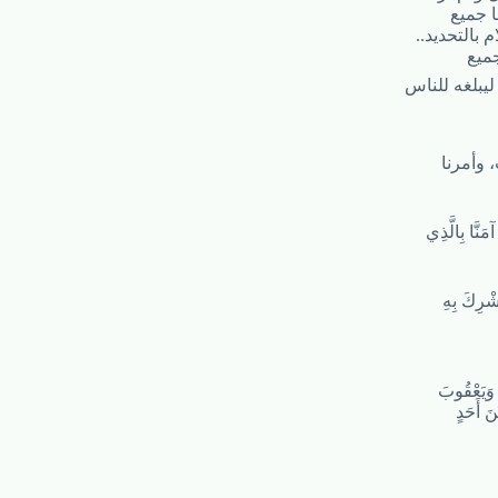
ا جميع
 بالتحديد..
جميع
ليبلغه للناس
 وأمرنا
مَنَّا بِالَّذِي
نُشْرِكَ بِهِ
َ وَيَعْقُوبَ
نَ أَحَدٍ