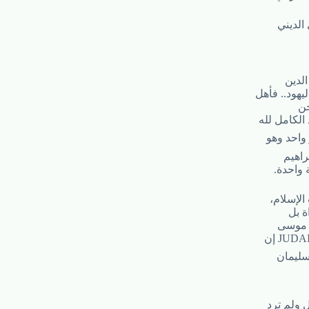
الديني
الدين
يهود.. فأهل
حن
 الكامل لله
 واحد وهو
براهيم
واحدة.
لإسلام،
ع موسى
سليمان
ل ولم ترد