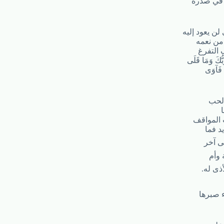
ء في صدره
لن يعود إليه
 من نعمه
 التفرغ
كَ وَمَا قَلَى
ا فَآوَى
الحب
المواقف
د فما
ى آخر
 وأم
أذى له.
 صبرها