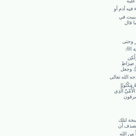
عليه
فيه أدم أو
 ببيت في
ا قال
ر وحتى
يه ﷺ:
لَٰكِن
يمٍ صِرَاطِ
ه الله تعالى
 مَكْتُوبًا
سخة لتلك
الصدف أن
 من الله