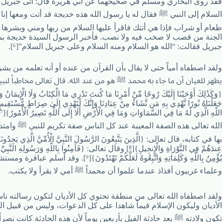
فقد روى البخاري ومسلم في صحيحهما عن أبي هريرة قال: أتى جبريل 
السلام إلى النبي ﷺ فقال له يا رسول الله هذه خديجة قد أتت ومعها إناء 
طعام أو شراب فإذا هي أتتك فاقرأ عليها السلام من ربها ومني وبشرها
الجنة من قصب لا صخب فيه ولا نصب. فأخبر الرسول السيدة خديجة بم
جبريل فقالت: “الله هو السلام ومنه السلام وعلى جبريل السلام”[⁶].
ولقد اصطفاه أمياً حتى لا يقال بأن القرآن من عنده أو أنه تعلمه من بش
يظهر للعيان أن ما جاء به محمد ﷺ هو من عند الله. قال تعالى مخاطباً لنب
{وَكَذَٰلِكَ أَوْحَيْنَا إِلَيْكَ رُوحًا مِّنْ أَمْرِنَا مَا كُنتَ تَدْرِي مَا الْكِتَابُ وَلَا الْإِيمَانُ وَ
جَعَلْنَاهُ نُورًا نَّهْدِي بِهِ مَن نَّشَاءُ مِنْ عِبَادِنَا وَإِنَّكَ لَتَهْدِي إِلَىٰ صِرَاطٍ مُّسْتَقِ
اللَّهِ الَّذِي لَهُ مَا فِي السَّمَاوَاتِ وَمَا فِي الْأَرْضِ أَلَا إِلَى اللَّهِ تَصِيرُ الْأُمُورُ}[⁷]. وجعل
الله تعالى هذه الصفة المعيبة عند كل الناس صفة تكريم للنبي ﷺ وامتدح
بها في كتابه، قال تعالى: {الَّذِينَ يَتَّبِعُونَ الرَّسُولَ النَّبِيَّ الْأُمِّيَّ الَّذِي يَجِدُونَهُ
عِندَهُمْ فِي التَّوْرَاةِ وَالْإِنجِيلِ}[⁸] وقال تعالى: {فَآمِنُوا بِاللَّهِ وَرَسُولِهِ النَّبِيِّ الْأُمِّيِّ الَّذِي
يُؤْمِنُ بِاللَّهِ وَكَلِمَاتِهِ وَاتَّبِعُوهُ لَعَلَّكُمْ تَهْتَدُونَ}[⁹]. وقد أسلم عباقرة ومستشرقون
وعلماء غربيون أفذاذ عندما علموا أن محمداً ﷺ أمي لا يقرأ ولا يكتب.
ولقد اصطفاه الله تعالى من منطقة تحتوي كل الأديان لتكون رسالته نا
الأديان وليكون الإسلام قيماً شاهدا على كل الدعوات، وليس من قبيل 
تكون ولادته ﷺ بعد حادثة الفيل بأربعين يوماً لأن هذه الحادثة كانت نصراً