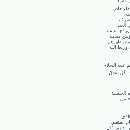
خاتماً
طفاء خاص
به،
وأشرف
 العبد
 ورفع مقامه
ومن مقامه
يته وطهرهم
 وربط الله
م عليه السلام
قُلْ صَدَقَ
 الحنيفية
وحسن
الذي
م المتقين
بلغتهم. قال