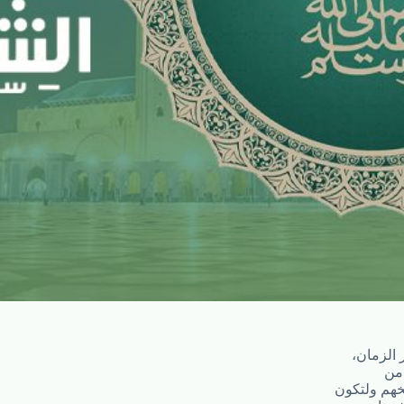
 الزمان،
 من
خهم ولتكون