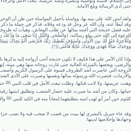
إلى الإسلام، فتثبته وتواسيه وتنصره وتشد عزيمته، تبعث الأمل والرجا
حتى أدى الرسالة وبلغ الأمانة.
ولقد امتن الله على نبيه بها، وواساه بأجمل المواساة حين ظن أن الوحي 
وقد أبطأ عنه، وأن الله عز وجل قد ودعه وقلاه، فذكر في جملة ما ذكر
عليه فضل خديجة التي أغنته بمالها عن طلب المعاش، وهيأت له ظروف
للدعوة إلى الله حتى يبلغ رسالته: {وَالضُّحَى وَاللَّيْلِ إِذَا سَجَى مَا وَدَّعَكَ رَبُّ
وَلَلْآخِرَةُ خَيْرٌ لَّكَ مِنَ الْأُولَى وَلَسَوْفَ يُعْطِيكَ رَبُّكَ فَتَرْضَى أَلَمْ يَجِدْكَ يَتِيمً
وَوَجَدَكَ ضَالًّا فَهَدَى وَوَجَدَكَ عَائِلًا فَأَغْنَى}[⁵].
وإذا كان الأمر على هذا فكيف لا تكون خديجة أحب أزواجه إليه يذكرها ب
والرضى، ويخصها بالمنزلة العالية حتى غارت زوجاته منها وهي ميتة، إنها
الزوجة التي عاصرت أشد الظروف قسوة على الرسول الكريم وأصعب 
والأزمات، فنصرت الله ورسوله بمالها ونفسها وصبرت على الأذى الشدي
وهنت عزيمتها، ولا لانت قناتها، وظلت تبعث الأمل في قلب النبي ﷺ حت
حياتها، وكان من أشد ما صبرت عليه حصار الشعب، وتطليق ابنتيها رقية
كلثوم حين أمر أبو لهب ابنيه بتطليقهما إمعاناً منه في الكيد للنبي ﷺ وال
وقد جاء جبريل بالبشرى لها ببيت من قصب لا صخب فيه ولا نصب جزاء
وجهادها وإخلاصها لدينها: