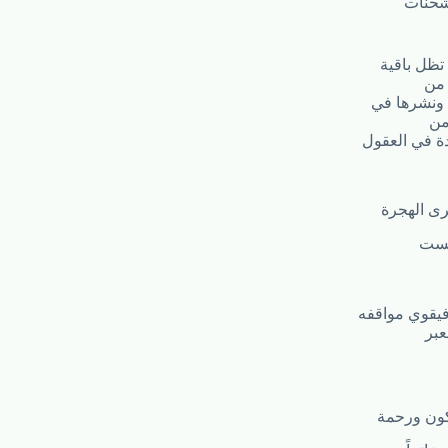
شحنات
 تظل باقية
 من
س ونشرها في
من
دة في العقول
رى الهجرة
يست
فيقوي مواقفه
عبر
كون ورحمة