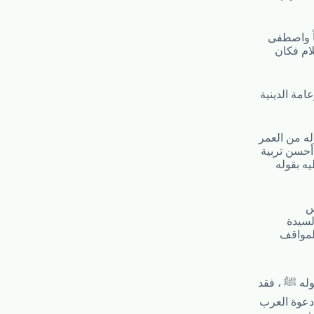
ً واصطفى
ام فكان
امة الدينية
له من العمر
أحسن تربية
يه بقوله
س
السيدة
المواقف
وله ﷺ ، فقد
 دعوة العرب