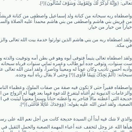
تعالى: {وَإِنَّهُ لَذِكْرٌ لَّكَ وَلِقَوْمِكَ وَسَوْفَ تُسْأَلُونَ}[²].
واصطفاه ربه سبحانه من كنانة ولد إسماعيل واصطفى من كنانة قريشا
من قريش بني هاشم واصطفى من بني هاشم محمداً عليه الصلاة والسل
خياراً من خيار من خيار.
ولقد اصطفاه ربه من بني هاشم الذين توارثوا خدمة بيت الله تعالى والزع
في مكة.
ولقد اصطفاه تعالى يتيماً فتوفى أبوه وهو في بطن أمه وتوفيت والدته و
ست سنوات، وتوفى جده أبو طالب وعمره ثماني سنوات فرباه سبحانه 
وأدبه أحسن تأديب وكان عوناً له ومعيناً وناصراً، ولقد امتن الله تعالى عل
سبحانه: {أَلَمْ يَجِدْكَ يَتِيمًا فَآوَى}[³] وحتى لا يقال رباه أبيه وجده.
واصطفاه فقيراً حتى لا تكون فيه صفة من صفات الملوك وعظماء النا
والزعامات الدنيوية ثم أغناه ليتفرغ للدعوة فيما بعد فهيأ له الزواج من 
خديجة التي أعطته مالاً فتاجر به وأعطته حناناً وسنداً معنوياً ليثبت في 
الصعبة، ولقد امتن الله عليه بقوله: {وَوَجَدَكَ عَائِلًا فَأَغْنَى}[⁴].
والذي لا شك فيه أبداً أن السيدة خديجة كانت من أجل نعم الله على رس
هيأها الله عز وجل لتخفف عنه أعباء المهمة الصعبة والحمل الثقيل في