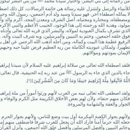
من رحماته إلى بني البشر، واختيار سيدنا محمد ﷺ من بني البشر ليكون 
للأنبياء والرسل ولتتنزل عليه رسالة هي خاتمة الرسالات، كل ذلك اص
لا يماثله اصطفاء آخر. فهو سيدنا وسيد ولد آدم أجمعين، رسول الله وحبي
ومصطفاه، ومختاره ومجتباه، أصل الشرف ومعدن المجد، أكرم والد 
مولود، وهدية الله ورحمته إلى هذا الوجود، الحبيب الأعظم والنبي الأكرم،
الذي تشرف بكمال العبودية لمولاه، والبشر الذي قربه الله تعالى وأدناه
فوق خلقه أجمعين، وختم به النبيين والمرسلين، وبه شرف البيت وآله، 
الرفيع عظمة هذا البيت وكماله، ومن أجله أذهب الله الرجس عن أهل ب
تطهيراً، ولمكان عبوديته الكاملة من ربه العظيم فرض علينا حبه وحبهم،
الإيمان بمودتهم وموالاتهم.
فلقد اصطفاه الله تعالى من سلالة إبراهيم عليه السلام لأن سيدنا إبراهي
جاء بالدين الذي جاء به الرسول ﷺ من عند ربه إنه الحنيفية، قال تعالى: {
اللَّهُ فَاتَّبِعُوا مِلَّةَ إِبْرَاهِيمَ حَنِيفًا وَمَا كَانَ مِنَ الْمُشْرِكِينَ}[¹].
ولقد اصطفى الله تعالى نبيه من العرب لأنهم ورثوا أموراً من ملة إبراهيم
فكان منهم حنفاء، ولأن لهم بعض الأخلاق الكريمة مثل الكرم والوفاء 
الجوار والعفة والشهامة والمروءة.
ولأنهم بجوار الكعبة المكرمة أول بيت وضع للناس، ولأنهم بجوار الحرم 
جعله الله حرماً آمناً فأراد الله أن يجعل للعرب شرفاً فاصطفى منهم إما
وخاتم النبيين وأفضل المرسلين وأفضل خلق الله أجمعين، وأنزل القرآن 