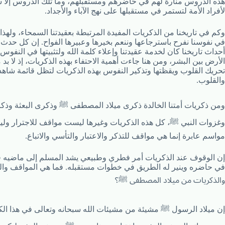
هذه الدروس منارة لهم في حاضرهم ومستقبلهم، وما تلك الدروس إلا 
لأفراد الأمة لتستمر في مستقبلها على نهج الآباء والأجداد.
وكم في تاريخنا من الذكريات المفيدة المرتبطة بعقيدتنا السمحاء، ولهذا
في نفوسنا نفرح باسترجاعها وننعم بخيرها وعبيرها الفواح. إن كل حدث
أحداث تاريخنا كان لخدمة عقيدتنا وإعلاء كلمة الله ولتثبيتها في النفو
الأرض بين البشر، ومن هنا جاءت أهمية الاحتفاء بهذه الذكريات، إذ لا بد 
تحريك القلوب ويقظتها وتذكير النفوس بهذه الذكريات لتظل قائمة شاه
والقلوب.
ومن ذكريات أمتنا الخالدة ذكرى ميلاد المصطفى ﷺ وذكرى البعثة وذك
وغزوات النبي ﷺ، كل هذه الذكريات وغيرها ليست مواقف للاجترار ول
مواسم عابرة إنما هي مواقف للتذكر والاعتبار والتأسي والاتباع.
إن الوقوف عند الذكريات أمر فطري وطبيعي يشد المسلم إلى ماضيه 
في حاضره وينير له الطريق في خطوات مستقبله. فما هي المواقف وال
والذكريات من ميلاد المصطفى ﷺ؟
إن ميلاد الرسول ﷺ مشيئة من مشيئات الله سبحانه وتعالى في هذا ال