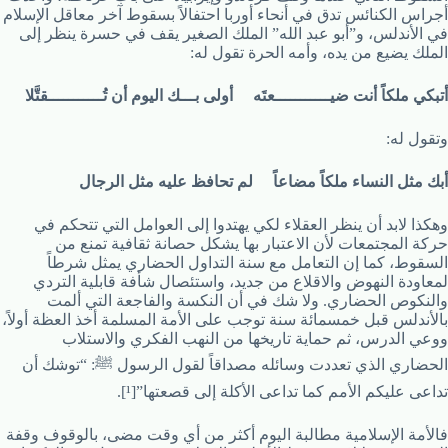
أجراس الكنائس تدق في أنحاء أوربا احتفالاً بسقوط آخر معاقل الإسلام
في الأندلس، و”أبو عبد الله” الملك الصغير يقف في حسرة ينظر إلى
الملك يضيع من يده، وأمه الحرة تقول له:
أتبكي ملكاً أنت ضيـــــــــــعتَه أولى بـــك اليوم أن تُـــــــــــقتَّلا
وتقول له:
أبك مثل النساء ملكاً مضاعاً لم تحافظ عليه مثل الرجال
وهكذا لابد أن ينظر العقلاء لكي يهتدوا إلى العوامل التي تتحكم في
حركة المجتمعات لأن الاعتبار بها يشكل حصانة ثقافية تمنع من
السقوط، كما إن التعامل مع سنة التداول الحضاري يمثل شرطاً
لمعاودة النهوض والاقلاع من جديد، واستئصال شأفة قابلية التردي
والنكوص الحضاري. ولا شك في أن النكسة والفاجعة التي ألمت
بالأندلس قبل خمسمائة سنة توجب على الأمة المسلمة أخذ العظة أولاً،
ووعي الدرس، ثم حماية تاريخها من النهب الفكري والاستلاب
الحضاري الذي تعددت وسائله مصداقاً لقول الرسول ﷺ: “توشك أن
تداعى عليكم الأمم كما تداعى الأكلة إلى قصعتها”[¹].
فالأمة الإسلامية مطالبة اليوم أكثر من أي وقت مضى، بالوقوف وقفة