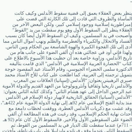
ـ
ينظر بعض العقلاء بعمق إلى قضية سقوط الأندلس وكيف كانت
المأساة والظروف التي قادت إلى تلك الكارثة التي قضت على
إمبراطورية إسلامية ووجود إسلامي كبير، ولكن البعض الآخر من
العقلاء ينظر إلى السقوط الأول وهو يوم سقطت من يد “القوط”
وأصبحت في يد المسلمين، وكيف أن السقوط الأول أيضاً كان بسبب
الفساد والانحلال والكبرياء والغطرسة والظلم ونهب أموال الناس مما
أدى إلى تلك الفجوة الكبيرة والهوة الشاسعة بين الحكام وبين الناس.
ولهذا فإني أود في عجالتي هذه أن ألقي الضوء على جانب هام من
تاريخ الأندلس، وزاوية خاصة بعد أن حظيت هذا الأسبوع بالاطلاع على
كتاب “الحضارة العربية الإسلامية في الأندلس” الذي قامت بتأليفه
الدكتورة سلمى الخضراء الجيوسي، وقام الأستاذ عبد المقصود خوجة
بتمويل ترجمته إلى العربية، كما اطلعت على كتاب للأخ الأستاذ محمد
صبري الرهبيني بعنوان: “الأندلس (إسبانيا) العلاقات بين المغرب
والأندلس تاريخياً وثقافياً وأنثروبولوجياً من العهد القديم والدولة الأموية
عبد الرحمن الداخل إلى عهد هشام الثاني” وكذلك كتابه الثاني بعنوان:
“الأندلس (أسبانيا) الحقائق التاريخية لانهيار دولة الإسلام في الأندلس
منذ بداية الفتح الإسلامي عام 92هـ إلى نهاية الدولة الأموية عام 422هـ”،
وقد عشت مع ذكريات الأندلس العطرة، ووقفت لحظات دامعة مع
أحداث نهاية الحكم الإسلامي، وقد رغبت في هذه المطالعة أن ألقي
الضوء على السقوطين الأول والأخير. فالسقوط الأول كان عام (92 هـ
– 711م) عندما سقطت تلك الديار في يد المسلمين من القوط، ثم
السقوط الثاني عندما وقف فرناندو وإيزابيلا على باب غرناطة، وأخذت