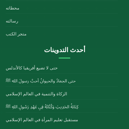
محطاته
رسالته
متجر الكتب
أحدث التدوينات
حتى لا تضيع أفريقيا كالأندلس
حتى الجمادُ والحيوانُ أحبَّ رسولَ الله ﷺ
الزكاة والتنمية في العالم الإسلامي
كِتَابَةُ الحَدِيثِ وَكُتَّابُهُ فِي عَهْدِ رَسُولِ اللهِ ﷺ
مستقبل تعليم المرأة في العالم الإسلامي