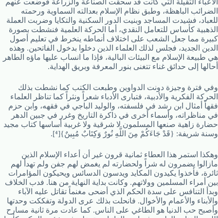
الأعباء الثقيلة التي كانت قد سحقت الصناعة والزراعة فوضعت عنهم
الضرائب الباهظة، وطبق نظام الإسلام بعدالته السماوية ورحمته
للعباد، فشيدت المساجد وبنيت الدور السكنية والتكايا وضربت العملة
الذهبية كأساس للتعامل النقدي، أما الحركة العلمية فنشطت بصورة
كبيرة مما جعل الشعب على اختلاف أنماطه ينخرط في تعليم أصول
الدين الجديد، فجلس لذلك العلماء الذين دخلوا بدخول الفاتحين. وهذه
هي طبيعة الإسلام مع البيئات البالية، فإذا ما انساب عليها ماؤه الطاهر
أحالها إلى حدائق غناء تتغنى بنور المعرفة وبريق الهداية.
وفي فترة وجيزة دونت الدواوين وطبعت الكتب كما نشطت بذلك
الحركة الفكرية والأدبية، فتبارى الأدباء شعراً ونثراً كما تناظر العلماء
فقهاً أمثال ابن رشد في فلسفته، والوليد الباجي في فقهه، وابن حزم
في مناظراته، وأسماء أخرى في ذاكرة التاريخ وغرر في جبين الدهر
حضارة زاهية صنعها المسلمون لا شرقية ولا غربية أساسها كتاب مجيد
وسنة شريفة: {قَدْ جَاءَكُمْ مِنَ اللَّهِ نُورٌ وَكِتَابٌ مُبِينٌ}[⁴].
وهكذا استمر هذا العطاء ثمانية قرون غير أن أعداء الإسلام الذين
مازالوا يضمرون له شراً ولحضارته لم يغمض لهم جفن ولم تهدأ لهم
ثائرة، فأخذوا يكيدون المكايد ويدسون الدسائس ويحيكون المؤامرات
بين أمراء المسلمين وولاتهم. وكانت بداية النهاية من هنا. فدب الخلاف
وبدأ التنافس على سدة الحكم الذي أضحى مغنماً تقاتل عليه الآباء
والأبناء والأعمام والأخوال. فانحلت بذلك عرى الدولة وتفككت وحدتها
وأصبح حب الدنيا هو الطاغي على الناس. كما عادت مرة ثانية مسارح