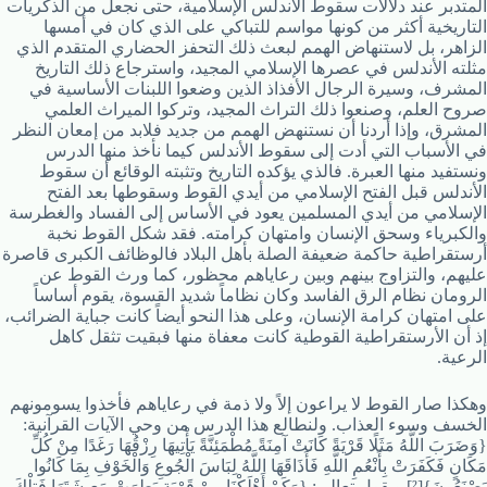
المتدبر عند دلالات سقوط الأندلس الإسلامية، حتى نجعل من الذكريات
التاريخية أكثر من كونها مواسم للتباكي على الذي كان في أمسها
الزاهر، بل لاستنهاض الهمم لبعث ذلك التحفز الحضاري المتقدم الذي
مثلته الأندلس في عصرها الإسلامي المجيد، واسترجاع ذلك التاريخ
المشرف، وسيرة الرجال الأفذاذ الذين وضعوا اللبنات الأساسية في
صروح العلم، وصنعوا ذلك التراث المجيد، وتركوا الميراث العلمي
المشرق، وإذا أردنا أن نستنهض الهمم من جديد فلابد من إمعان النظر
في الأسباب التي أدت إلى سقوط الأندلس كيما نأخذ منها الدرس
ونستفيد منها العبرة. فالذي يؤكده التاريخ وتثبته الوقائع أن سقوط
الأندلس قبل الفتح الإسلامي من أيدي القوط وسقوطها بعد الفتح
الإسلامي من أيدي المسلمين يعود في الأساس إلى الفساد والغطرسة
والكبرياء وسحق الإنسان وامتهان كرامته. فقد شكل القوط نخبة
أرستقراطية حاكمة ضعيفة الصلة بأهل البلاد فالوظائف الكبرى قاصرة
عليهم، والتزاوج بينهم وبين رعاياهم محظور، كما ورث القوط عن
الرومان نظام الرق الفاسد وكان نظاماً شديد القسوة، يقوم أساساً
على امتهان كرامة الإنسان، وعلى هذا النحو أيضاً كانت جباية الضرائب،
إذ أن الأرستقراطية القوطية كانت معفاة منها فبقيت تثقل كاهل
الرعية.
وهكذا صار القوط لا يراعون إلاً ولا ذمة في رعاياهم فأخذوا يسومونهم
الخسف وسوء العذاب. ولنطالع هذا الدرس من وحي الآيات القرآنية:
{وَضَرَبَ اللَّهُ مَثَلًا قَرْيَةً كَانَتْ آمِنَةً مُطْمَئِنَّةً يَأْتِيهَا رِزْقُهَا رَغَدًا مِنْ كُلِّ
مَكَانٍ فَكَفَرَتْ بِأَنْعُمِ اللَّهِ فَأَذَاقَهَا اللَّهُ لِبَاسَ الْجُوعِ وَالْخَوْفِ بِمَا كَانُوا
يَصْنَعُونَ}[²] ويقول تعالى: {وَكَمْ أَهْلَكْنَا مِنْ قَرْيَةٍ بَطِرَتْ مَعِيشَتَهَا فَتِلْكَ