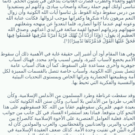
اللهو والغناء والطرب فصارت الغانيات يتدخلن في شئون الحكم. كأنما
تناسى أولئك أنهم حملة رسالة وأصحاب مبادئ. وكأنهم لم يستفيدوا
من درس سقوط دولة القوط. بل تناسوا آيات الله الكونية وأن زوال
النعم مرهون بأداء شكرها وكفرانها موجب لزوالها. فكانت عناية الله
وعونه لهم عندما كانوا أنصاره، فلما ابتعدوا عن منهجه وشغلتهم
شهواتهم ونزواتهم أضحوا لقمة سائغة في أيدي أعدائهم. وصدق الله
العظيم إذ يقول: {وَإِذَا أَرَدْنَا أَنْ نُهْلِكَ قَرْيَةً أَمَرْنَا مُتْرَفِيهَا فَفَسَقُوا فِيهَا
فَحَقَّ عَلَيْهَا الْقَوْلُ فَدَمَّرْنَاهَا تَدْمِيرًا}[⁵].
وفي هذا المقام أود أن أشير إلى حقيقة غاية في الأهمية ذلك أن سقوط
الأمم يخضع لأسباب كثيرة، وليس لسبب واحد محدد. فهناك أسباب
جوهرية وأخرى مساعدة على السقوط، كما أن هناك أسباب عامة
تتصل بسنن الله الكونية. وأسباب خاصة تتصل بالقسمات المميزة لكل
أمة وبطبيعتها الحضارية وتراثها الخاص وبمستوى التحديات البيئية
والنفسية والفكرية التي تحيط بها.
وقد سقطت غرناطة وطرد المسلمون من الأندلس الإسلامية. وكأن
العرب طردوا من الأندلس بلا أسباب، وكأن سنن الله الكونية كانت
بعيدة عنهم. فلم يكن سقوطهم عقاباً من الله. كلا فسقوطهم على هذا
النحو كان متوقعاً. فماذا بعد استشراء الفساد في كل جانب من جوانب
الحياة. فغلبة العوامل العنصرية على الأخوة الإسلامية كالصراع بين
العرب والبربر، والعدنانيين والقحطانيين، والعرب والمولدين كان له
أثره البيِّن في تفتيت وحدة الأمة. كذلك ضعف العقيدة الإسلامية في