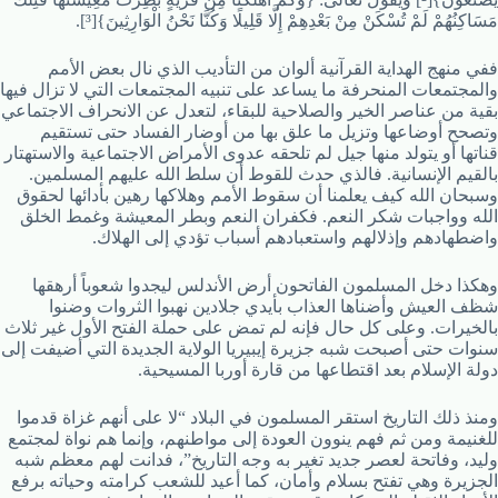
مَسَاكِنُهُمْ لَمْ تُسْكَنْ مِنْ بَعْدِهِمْ إِلَّا قَلِيلًا وَكُنَّا نَحْنُ الْوَارِثِينَ}[³].
ففي منهج الهداية القرآنية ألوان من التأديب الذي نال بعض الأمم
والمجتمعات المنحرفة ما يساعد على تنبيه المجتمعات التي لا تزال فيها
بقية من عناصر الخير والصلاحية للبقاء، لتعدل عن الانحراف الاجتماعي
وتصحح أوضاعها وتزيل ما علق بها من أوضار الفساد حتى تستقيم
قناتها أو يتولد منها جيل لم تلحقه عدوى الأمراض الاجتماعية والاستهتار
بالقيم الإنسانية. فالذي حدث للقوط أن سلط الله عليهم المسلمين.
وسبحان الله كيف يعلمنا أن سقوط الأمم وهلاكها رهين بأدائها لحقوق
الله وواجبات شكر النعم. فكفران النعم وبطر المعيشة وغمط الخلق
واضطهادهم وإذلالهم واستعبادهم أسباب تؤدي إلى الهلاك.
وهكذا دخل المسلمون الفاتحون أرض الأندلس ليجدوا شعوباً أرهقها
شظف العيش وأضناها العذاب بأيدي جلادين نهبوا الثروات وضنوا
بالخيرات. وعلى كل حال فإنه لم تمض على حملة الفتح الأول غير ثلاث
سنوات حتى أصبحت شبه جزيرة إيبيريا الولاية الجديدة التي أضيفت إلى
دولة الإسلام بعد اقتطاعها من قارة أوربا المسيحية.
ومنذ ذلك التاريخ استقر المسلمون في البلاد “لا على أنهم غزاة قدموا
للغنيمة ومن ثم فهم ينوون العودة إلى مواطنهم، وإنما هم نواة لمجتمع
وليد، وفاتحة لعصر جديد تغير به وجه التاريخ”، فدانت لهم معظم شبه
الجزيرة وهي تفتح بسلام وأمان، كما أعيد للشعب كرامته وحياته برفع