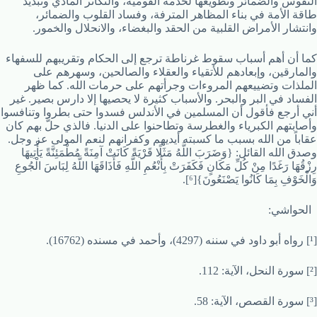
النفوس والضمائر وتطويعها لخدمة القومية، والتكاثر المادي وتبديد
طاقة الأمة في بناء المظاهر المترفة، وفساد القلوب والضمائر،
وانتشار الأمراض القلبية من الحقد والبغضاء، والانحلال والخمور.
كما أن أهم أسباب سقوط غرناطة ترجع إلى الحكام وتقريبهم للسفهاء
والمارقين، وإبعادهم للأتقياء والعقلاء والصالحين، وسهرهم على
الملذات وتضييعهم المروءات وجرأتهم على حرمات الله. كما ظهر
الفساد في البر والبحر. والأسباب كثيرة لا يحصيها إلا دارس بصير. غير
أني أرجع فأقول أن المسلمين في الأندلس فسدوا حتى بطروا وتنافسوا
وأصابتهم الكبرياء والغطرسة وتطاحنوا على الدنيا. فالذي حلَّ بهم كان
عقاباً من الله بسبب ما كسبته أيديهم وكفرانهم لنعم المولى عز وجل.
وصدق الله القائل: {وَضَرَبَ اللَّهُ مَثَلًا قَرْيَةً كَانَتْ آمِنَةً مُطْمَئِنَّةً يَأْتِيهَا
رِزْقُهَا رَغَدًا مِنْ كُلِّ مَكَانٍ فَكَفَرَتْ بِأَنْعُمِ اللَّهِ فَأَذَاقَهَا اللَّهُ لِبَاسَ الْجُوعِ
وَالْخَوْفِ بِمَا كَانُوا يَصْنَعُونَ}[⁶].
الحواشي:
[¹] رواه أبو داود في سننه (4297)، وأحمد في مسنده (16762).
[²] سورة النحل، الآية: 112.
[³] سورة القصص، الآية: 58.