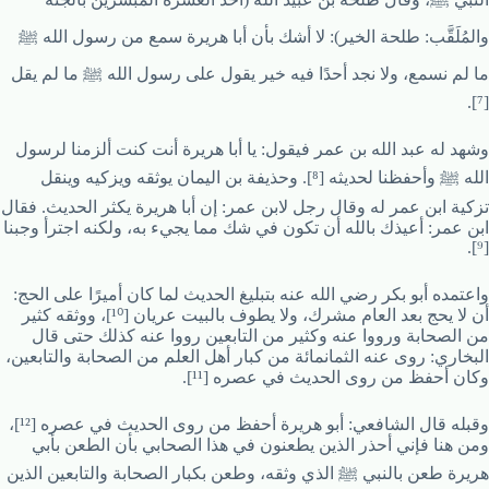
والمُلَقَّب: طلحة الخير): لا أشك بأن أبا هريرة سمع من رسول الله ﷺ
ما لم نسمع، ولا نجد أحدًا فيه خير يقول على رسول الله ﷺ ما لم يقل
[⁷].
وشهد له عبد الله بن عمر فيقول: يا أبا هريرة أنت كنت ألزمنا لرسول
الله ﷺ وأحفظنا لحديثه [⁸]. وحذيفة بن اليمان يوثقه ويزكيه وينقل
تزكية ابن عمر له وقال رجل لابن عمر: إن أبا هريرة يكثر الحديث. فقال
ابن عمر: أعيذك بالله أن تكون في شك مما يجيء به، ولكنه اجترأ وجبنا
[⁹].
واعتمده أبو بكر رضي الله عنه بتبليغ الحديث لما كان أميرًا على الحج:
أن لا يحج بعد العام مشرك، ولا يطوف بالبيت عريان [¹⁰]، ووثقه كثير
من الصحابة ورووا عنه وكثير من التابعين رووا عنه كذلك حتى قال
البخاري: روى عنه الثمانمائة من كبار أهل العلم من الصحابة والتابعين،
وكان أحفظ من روى الحديث في عصره [¹¹].
وقبله قال الشافعي: أبو هريرة أحفظ من روى الحديث في عصره [¹²]،
ومن هنا فإني أحذر الذين يطعنون في هذا الصحابي بأن الطعن بأبي
هريرة طعن بالنبي ﷺ الذي وثقه، وطعن بكبار الصحابة والتابعين الذين