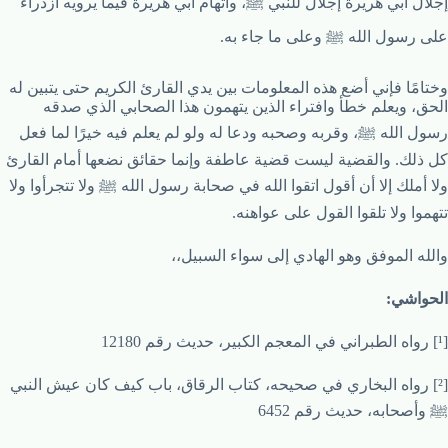
إجلال أبي هريرة إجلال للنبي ﷺ، واتهام أبي هريرة فيما يرويه ازدراء
على رسول الله ﷺ وعلى ما جاء به.
وختامًا فإني أضع هذه المعلومات بين يدي القارئ الكريم حتى يتبين له
الحق، ويعلم خطأ وافتراء الذين يتهمون هذا الصحابي الذي صدقه
رسول الله ﷺ، وقربه وصحبه ودعا له ولو لم يعلم فيه خيرًا لما فعل
كل ذلك. والقضية ليست قضية عاطفة وإنما حقائق نضعها أمام القارئ
ولا أملك إلا أن أقول اتقوا الله في صحابة رسول الله ﷺ ولا تتجرأوا ولا
تتهموا ولا تلقوا القول على عواهنه.
والله الموفق وهو الهادي إلى سواء السبيل،،
الحواشي:
[¹] رواه الطبراني في المعجم الكبير، حديث رقم 12180
[²] رواه البخاري في صحيحه، كتاب الرقاق، باب كيف كان عيش النبي
ﷺ وأصحابه، حديث رقم 6452