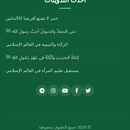
حتى لا تضيع أفريقيا كالأندلس
حتى الجمادُ والحيوانُ أحبَّ رسولَ الله ﷺ
الزكاة والتنمية في العالم الإسلامي
كِتَابَةُ الحَدِيثِ وَكُتَّابُهُ فِي عَهْدِ رَسُولِ اللهِ ﷺ
مستقبل تعليم المرأة في العالم الإسلامي
© 2026 جميع الحقوق محفوظة