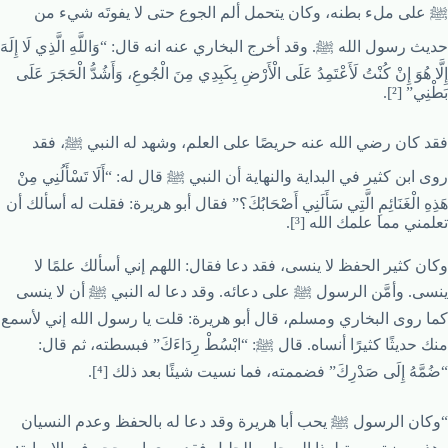
ﷺ على ملء بطنه، وكان يتحمل ألم الجوع حتى لا يفوتَه شيء من
حديث رسول الله ﷺ. وقد أخرج البخاري عنه انه قال: “وَاللَّهِ الَّذِي لَا إِلَهَ
إِلَّا هُوَ إِنْ كُنْتُ لَأَعْتَمِدُ عَلَى الْأَرْضِ بِكَبِدِي مِنَ الْجُوعِ، وَأَشُدُّ الْحَجَرَ عَلَى
بَطْنِي” [²].
فقد كان رضي الله عنه حريصًا على العلم، وشهد له النبي ﷺ، فقد
روى ابن كثير في البداية والنهاية أن النبي ﷺ قال له: “أَلَا تَسْأَلُنِي مِنْ
هَذِهِ الْغَنَائِمِ الَّتِي سَأَلَنِي أَصْحَابُكَ؟” فقال أبو هريرة: فقلت له أسألك أن
تعلمني مما علمك الله [³].
وكان كثير الحفظ لا ينسى، فقد دعا فقال: اللهم إني أسألك علمًا لا
ينسى. وأمَّن الرسول ﷺ على دعائه. وقد دعا له النبي ﷺ أن لا ينسى
كما روى البخاري ومسلم، قال أبو هريرة: قلت يا رسول الله إني لأسمع
منك حديثًا كثيرًا أنساه. قال ﷺ: “ابْسُطْ رِدَاءَكَ” فبسطته، ثم قال:
“ضُمَّهُ إِلَى صَدْرِكَ” فضممته، فما نسيت شيئًا بعد ذلك [⁴].
“وكان الرسول ﷺ يحب أبا هريرة وقد دعا له بالحفظ وعدم النسيان