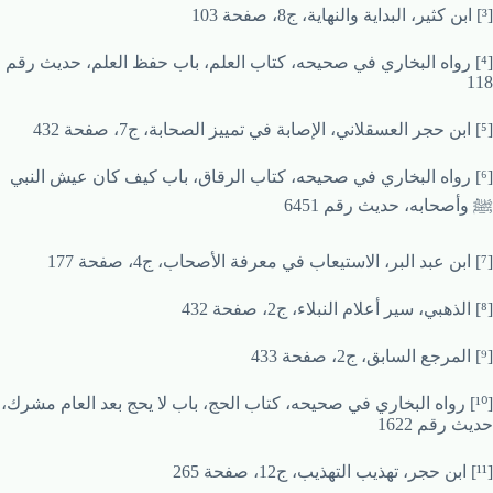
[³] ابن كثير، البداية والنهاية، ج8، صفحة 103
[⁴] رواه البخاري في صحيحه، كتاب العلم، باب حفظ العلم، حديث رقم
118
[⁵] ابن حجر العسقلاني، الإصابة في تمييز الصحابة، ج7، صفحة 432
[⁶] رواه البخاري في صحيحه، كتاب الرقاق، باب كيف كان عيش النبي
ﷺ وأصحابه، حديث رقم 6451
[⁷] ابن عبد البر، الاستيعاب في معرفة الأصحاب، ج4، صفحة 177
[⁸] الذهبي، سير أعلام النبلاء، ج2، صفحة 432
[⁹] المرجع السابق، ج2، صفحة 433
[¹⁰] رواه البخاري في صحيحه، كتاب الحج، باب لا يحج بعد العام مشرك،
حديث رقم 1622
[¹¹] ابن حجر، تهذيب التهذيب، ج12، صفحة 265