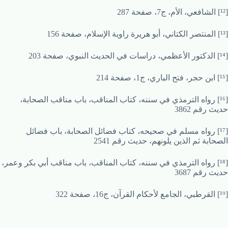
[¹²] الشافعي، الأم، ج7، صفحة 287
[¹³] المنتصر الكتاني، أبو هريرة راوية الإسلام، صفحة 156
[¹⁴] الدكتور الأعظمي، دراسات في الحديث النبوي، صفحة 203
[¹⁵] ابن حجر، فتح الباري، ج1، صفحة 214
[¹⁶] رواه الترمذي في سننه، كتاب المناقب، باب مناقب الصحابة،
حديث رقم 3862
[¹⁷] رواه مسلم في صحيحه، كتاب فضائل الصحابة، باب فضائل
الصحابة ثم الذين يلونهم، حديث رقم 2541
[¹⁸] رواه الترمذي في سننه، كتاب المناقب، باب مناقب أبي بكر وعمر،
حديث رقم 3687
[¹⁹] القرطبي، الجامع لأحكام القرآن، ج16، صفحة 322