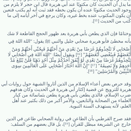
ما يدل أن الحديث كان مكتوبًا عند أبي هريرة قال ابن حجر لا يلزم من
وجود الحديث مكتوبًا عنده أن يكون بخطه فقد ثبت أنه لم يكتب فتعين
أن يكون المكتوب عنده بخط غيره، وكان يرجع في آخر أيامه إلى ما
كُتب من الحديث [¹⁵].
وختامًا فإن الذي يطعن بأبي هريرة بعد ظهور الحجج القاطعة لا شك
بأنه مخطئ فأبو هريرة صحابي جليل والنبي ﷺ يقول: “اللهَ اللهَ فِي
أَصْحَابِي لَا تَتَّخِذُوهُمْ غَرَضًا مِنْ بَعْدِي مَنْ أَحَبَّهُمْ فَبِحُبِّي أَحَبَّهُمْ وَمَنْ
أَبْغَضَهُمْ فَبِبُغْضِي أَبْغَضَهُمْ” [¹⁶] ويقول أيضًا: “اللهَ اللهَ فِي أَصْحَابِي لَا
تَتَّخِذُوهُمْ غَرَضًا مِنْ بَعْدِي لَوْ أَنْفَقَ أَحَدُكُمْ مِثْلَ أُحُدٍ ذَهَبًا فَلَنْ يُبْلِغَ مُدَّ
أَحَدِهِمْ وَلَا نَصِيفَهُ” [¹⁷] “إِنَّ اللَّهَ اخْتَارَ أَصْحَابِي عَلَى الْعَالَمِينَ سِوَى
النَّبِيِّينَ وَالْمُرْسَلِينَ” [¹⁸].
وقد حرص بعض أعداء الإسلام من الذين أثاروا الشبهة حول روايات أبي
هريرة للترويج عن قضية إكثار أبي هريرة في الحديث وكان هدفهم
ضرب الإسلام، فالذي يطعن بأبي هريرة يطعن بثمانمائة من كبار
العلماء من الصحابة والتابعين، والأمر أكبر من ذلك بكثير عند أهل
العلم، لأنه يستهدف السنة النبوية.
فقد صرح القرطبي بأن الطاعن في رواية الصحابي طاعن في الدين
خارج عن الشريعة مبطل للقرآن [¹⁹]، بل قال بعضهم من السلف: