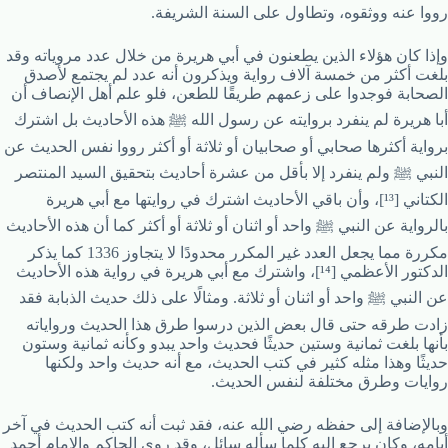
رووا عنه ووثقوه، وتطاول على السنة الشريفة.
وإذا كان هؤلاء الذين يطعنون في أبي هريرة من خلال عدد مروياته وقد
بلغت أكثر من خمسة آلاف رواية ويذكرون أنه عدد لم يجتمع لأصدق
الصحابة فوجدوا على زعمهم طريقًا للطعن، فلو علم أهل الإنصاف أن
أبا هريرة لم ينفرد بروايته عن رسول الله ﷺ هذه الأحاديث بل اشترك
برواية أكثرها صحابي أو صحابيان أو ثلاثة أو أكثر رووا نفس الحديث عن
النبي ﷺ ولم ينفرد إلا بأقل من عشرة أحاديث بتحقيق السيد المنتصر
الكتاني [¹³]، وأن باقي الأحاديث اشترك في روايتها مع أبي هريرة
بالرواية عن النبي ﷺ واحد أو اثنان أو ثلاثة أو أكثر كما أن هذه الأحاديث
مكررة مما يجعل العدد غير المكرر محدودًا لا يتجاوز 1336 كما يذكر
الدكتور الأعظمي [¹⁴]، واشترك مع أبي هريرة في رواية هذه الأحاديث
عن النبي ﷺ واحد أو اثنان أو ثلاثة. ومثالًا على ذلك حديث الذبابة فقد
زادت طرقه حتى قال بعض الذين درسوا طرق هذا الحديث ورواياته
بأنها بلغت ثمانية وستين حديثًا فحديث واحد يبدو وكأنه ثمانية وستون
حديثًا وهذا مثله كثير في كتب الحديث، مع أنه حديث واحد ولكنها
روايات وطرق مختلفة لنفس الحديث.
وبالإضافة إلى حفظه رضي الله عنه، فقد ثبت أنه كتب الحديث في آخر
أيامه، وكان يرجع إليه كلما سأله سائل، وقد روى الحاكم والإمام أحمد