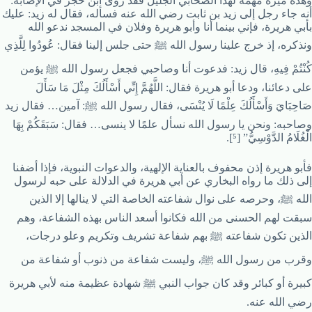
وهذه ميزة مهمة لهذا الصحابي الجليل فقد روى ابن حجر في الإصابة:
أنه جاء رجل إلى زيد بن ثابت رضي الله عنه فسأله، فقال له زيد: عليك
بأبي هريرة، فإني بينما أنا وأبو هريرة وفلان في المسجد ندعو الله
ونذكره، إذ خرج علينا رسول الله ﷺ حتى جلس إلينا فقال: عُودُوا لِلَّذِي
كُنْتُمْ فِيهِ، قال زيد: فدعوت أنا وصاحبي فجعل رسول الله ﷺ يؤمن
على دعائنا، ودعا أبو هريرة فقال: اللَّهُمَّ إِنِّي أَسْأَلُكَ مِثْلَ مَا سَأَلَ
صَاحِبَايَ وَأَسْأَلُكَ عِلْمًا لَا يُنْسَى، فقال رسول الله ﷺ: آمين… فقال زيد
وصاحبه: ونحن يا رسول الله نسأل علمًا لا ينسى… فقال: سَبَقَكُمْ بِهَا
الْغُلَامُ الدَّوْسِيُّ” [⁵].
فأبو هريرة إذن محفوف بالعناية الإلهية، والدعوات النبوية، فإذا أضفنا
إلى ذلك ما رواه البخاري عن أبي هريرة في الدلالة على حبه لرسول
الله ﷺ، وحرصه على نوال شفاعته الخاصة التي لا ينالها إلا الذين
سبقت لهم الحسنى من الله فكانوا أسعد الناس بهذه الشفاعة، وهم
الذين تكون شفاعته ﷺ بهم شفاعة تشريف وتكريم وعلو درجات،
وقرب من رسول الله ﷺ، وليست شفاعة من ذنوب أو شفاعة من
كبيرة أو كبائر وقد كان جواب النبي ﷺ شهادة عظيمة منه لأبي هريرة
رضي الله عنه.