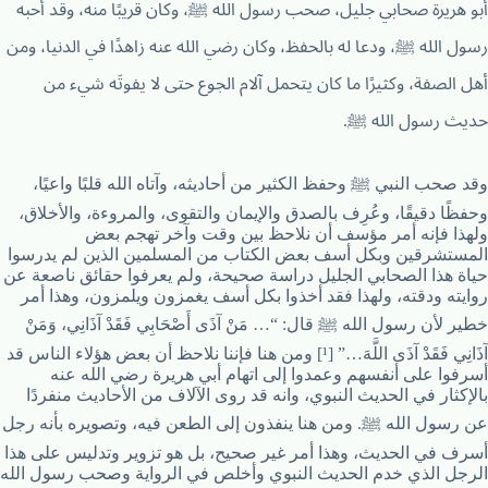
أبو هريرة صحابي جليل، صحب رسول الله ﷺ، وكان قريبًا منه، وقد أحبه
رسول الله ﷺ، ودعا له بالحفظ، وكان رضي الله عنه زاهدًا في الدنيا، ومن
أهل الصفة، وكثيرًا ما كان يتحمل آلام الجوع حتى لا يفوتَه شيء من
حديث رسول الله ﷺ.
وقد صحب النبي ﷺ وحفظ الكثير من أحاديثه، وآتاه الله قلبًا واعيًا،
وحفظًا دقيقًا، وعُرِف بالصدق والإيمان والتقوى، والمروءة، والأخلاق،
ولهذا فإنه أمر مؤسف أن نلاحظ بين وقت وآخر تهجم بعض
المستشرقين وبكل أسف بعض الكتاب من المسلمين الذين لم يدرسوا
حياة هذا الصحابي الجليل دراسة صحيحة، ولم يعرفوا حقائق ناصعة عن
روايته ودقته، ولهذا فقد أخذوا بكل أسف يغمزون ويلمزون، وهذا أمر
خطير لأن رسول الله ﷺ قال: “… مَنْ آذَى أَصْحَابِي فَقَدْ آذَانِي، وَمَنْ
آذَانِي فَقَدْ آذَى اللَّهَ…” [¹] ومن هنا فإننا نلاحظ أن بعض هؤلاء الناس قد
أسرفوا على أنفسهم وعمدوا إلى اتهام أبي هريرة رضي الله عنه
بالإكثار في الحديث النبوي، وانه قد روى الآلاف من الأحاديث منفردًا
عن رسول الله ﷺ. ومن هنا ينفذون إلى الطعن فيه، وتصويره بأنه رجل
أسرف في الحديث، وهذا أمر غير صحيح، بل هو تزوير وتدليس على هذا
الرجل الذي خدم الحديث النبوي وأخلص في الرواية وصحب رسول الله