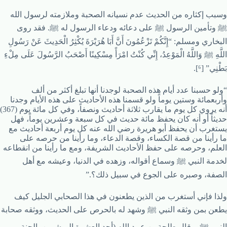
وسبب إكثاره من الحديث عدم نسيانه الصحبة وملازمته لرسول الله
ﷺ وتأمين الرسول ﷺ على دعائه ودعاء الرسول له ﷺ. فقد روى
البخاري ومسلم: “إِنَّكُمْ تَزْعُمُونَ أَنَّ أَبَا هُرَيْرَةَ يُكْثِرُ الْحَدِيثَ عَنْ رَسُولِ
اللَّهِ ﷺ وَاللَّهُ الْمَوْعِدُ، إِنِّي كُنْتُ امْرَأً مِسْكِينًا أَصْحَبُ الرَّسُولَ عَلَى مِلْءِ
بَطْنِي” [⁶].
“ولو حسبنا عدد أيام هذه الصحبة لوجدنا أنها تبلغ أكثر من ألف
وأربعمائة وستين يوماً ولو قسمنا هذه الأحاديث على هذه الأيام وجدنا
أنه يروي كل يوم ما يقارب ثلاثة أحاديث ونصفاً، وفي كل مائة يوم (367)
حديثاً أو أنه كان يحفظ مائة حديث في كل سبعة وعشرين يوماً، فهل
يستغرب أن يحفظ أبو هريرة رضي الله عنه كل يوم أربعة أحاديث مع
ما رأينا من قصة الكساء، وقصة الدعاء، وما رأينا من حرصه على
العلم، وحرصه على حفظ الأحاديث الشريفة، ومع ما رأينا من انقطاعه
لخدمة النبي ﷺ وسماع أقواله، وزهده في الدنيا، وعيشه مع أهل
الصفة، وصبره على الجوع في سبيل ذلك؟.”
ولذا فإني أستغرب من الذين يطعنون في هذا الصحابي الجليل كيف
يطعن بمن وثقه النبي ﷺ وشهد له بالحرص على الحديث، ووثقه صحابة
النبي ﷺ، وقال طلحة بن عبيد الله (أحد العشرة المبشرين بالجنة