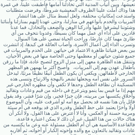
نعيشها، وبين أنياب المدنية التي تخاذلنا أمامها فأطبقت علينا، في غمرة
هذا وذاك أملت علينا الظروف المعيشية شروطًا، وفرضت متطلبات
واستدعت إمكانيات مختلفة، ولعل أبسط مثال على هذا انتشار
المربيات والخدم بأنواعهم في منازلنا، وحتى عهدنا إليهم بمنازلنا وأبنائنا
وشئوننا ليشرفوا عليها وأدركنا الوهن والضعف والتخاذل، فما عدنا
قادرين على أداء أي عمل مهما كان بسيطًا، وغدونا نتخوف من أي
طارئ مهما كان عارضًا، وراحت الحياة تمضي على هذا المنوال،
وتسرب الداء إلى أعمال الأسرة، وأصاب العائلة في كبدها، إذ انتشرت
بين بعض فتياتنا ظاهرة الاعتماد في حياتهن على الخدم والمربيات في
جميع شئون حياتهن أو معظمها وحتى الخاصة منها في بعض الأحيان،
وتنتقل هذه الظاهرة معهن إلى منزل الزوج لتصبح عادة، فإذا ما رزقن
بأطفال عهدن بهم إلى المربيات، وأصبح أكثر ما يهمهن هو المظهر
الخارجي لأطفالهن، ويكفي أن يكون الطفل أنيقًا نظيفًا مرتبًا، ليدخل
السرور على نفس أمه ويجعلها تشعر بالبهجة والارتياح وتنسى هذه
المسكينة أن نظافة الطفل وحدها لا تكفي وأن مظهره الخارجي غير
مهم إذا ما قيس بما ينمو ويترعرع في داخله من قيم وعادات وتقاليد
وأخلاق يكتسبها من مربيته، فإن خيرًا فخير، وإن شرًا فشر، وقد يقول
قائل بأن هذا نفسه قد يحصل مع أمه لو أشرفت عليه، وأن الموضوع
أولًا وآخرًا يعتمد على حظ الطفل وقدره الذي قد يوقعه في أم سيئة
ومربية حسنة أو العكس، وأنا لا أعترض على هذا القول، ولا أنكر أن
هناك حالات من هذا القبيل، غير أن ذلك لا يمكن اعتباره قاعدة،
فالقاعدة الأساسية هي أن أم الطفل مسئولة عنه وعن ما يكتسبه من
عادات وتقاليد بالتعاون مع والده وإخوته الكبار أو أخواته، ثم أقاربه