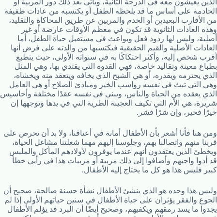
الذين يعيشون معه في الدرجة الثانية، ويأتي بعد ذلك دور المربية أو
الخادمة على أساس ما قد يلحظه الطفل أو يكتسبه من عادات طفيفة
من الأقارب البعيدين أو الخدم والمربين عن طريق المحاكاة والتقليد،
وهذه العادات الثانوية قد تكون في معظم الأوقات عارضة أو غير
أصلية، وليس لها ردود فعل وبواعث في مستقبل حياة الطفل، أما
العادات الأصلية والقيم الحقيقية فيكتسبها من والدته على فرض أنها
أقرب شخص إليه، وأكثر احتكاكًا به في سنواته الأولى، حيث يتطبع
بطباع معينة وتقاليد خاصة، فهي القدوة التي يقتدي بها، وهي المثل
الذي يحترمه ويقدره، أو هي الشبح الذي يخافه ويتعقد منه ويخشاه،
وهي التي تبث في نفسه رواسب الخير ومبادئ الصلاح أو هي العامل
الذي يعقده من الحياة والناس، ويبني في نفسه عقدًا مختلفة وأحاسيس
شريرة، هي الأم التي تكيف العجينة الطرية التي في يدها وتوجهها إن
خيرًا فخير، وإن شرًا فشر.
ومن هنا فأنا أشعر بأن الأطفال أمانة في أعناقنا، ولا بد أن نحرص على
قربنا منهم واتصالنا بهم، وجلوسنا إليهم مهما شغلتنا مشاغل الحياة،
ويخطئ الذين يعتقدون أنهم عندما يوفرون لأولادهم المأكل والملبس
قد أدوا واجبهم وأضافوا إلى ذلك مربية أو مربيات هذا في رأيي خطأ
كبير فليس هذا هو كل ما يحتاج إليه الأطفال.
وليس هذا وحده هو الذي ينشئ الأطفال نشأة حسنة صالحة، صحيح أن
الجوع والفقر يؤثران على حياة الأطفال في سنين حياتهم الأولى إذا لم
يجدوا ما يسد رمقهم ويكفيهم، وصحيح أيضًا أن البرد قد يؤلم الأطفال