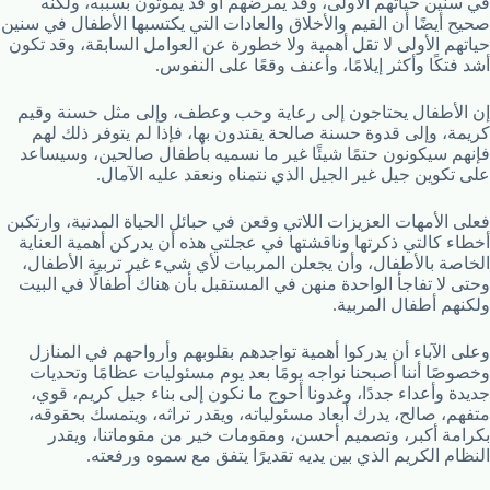
في سنين حياتهم الأولى، وقد يمرضهم أو قد يموتون بسببه، ولكنه
صحيح أيضًا أن القيم والأخلاق والعادات التي يكتسبها الأطفال في سنين
حياتهم الأولى لا تقل أهمية ولا خطورة عن العوامل السابقة، وقد تكون
أشد فتكًا وأكثر إيلامًا، وأعنف وقعًا على النفوس.
إن الأطفال يحتاجون إلى رعاية وحب وعطف، وإلى مثل حسنة وقيم
كريمة، وإلى قدوة حسنة صالحة يقتدون بها، فإذا لم يتوفر ذلك لهم
فإنهم سيكونون حتمًا شيئًا غير ما نسميه بأطفال صالحين، وسيساعد
على تكوين جيل غير الجيل الذي نتمناه ونعقد عليه الآمال.
فعلى الأمهات العزيزات اللاتي وقعن في حبائل الحياة المدنية، وارتكبن
أخطاء كالتي ذكرتها وناقشتها في عجلتي هذه أن يدركن أهمية العناية
الخاصة بالأطفال، وأن يجعلن المربيات لأي شيء غير تربية الأطفال،
وحتى لا تفاجأ الواحدة منهن في المستقبل بأن هناك أطفالًا في البيت
ولكنهم أطفال المربية.
وعلى الآباء أن يدركوا أهمية تواجدهم بقلوبهم وأرواحهم في المنازل
وخصوصًا أننا أصبحنا نواجه يومًا بعد يوم مسئوليات عظامًا وتحديات
جديدة وأعداء جددًا، وغدونا أحوج ما نكون إلى بناء جيل كريم، قوي،
متفهم، صالح، يدرك أبعاد مسئولياته، ويقدر تراثه، ويتمسك بحقوقه،
بكرامة أكبر، وتصميم أحسن، ومقومات خير من مقوماتنا، ويقدر
النظام الكريم الذي بين يديه تقديرًا يتفق مع سموه ورفعته.