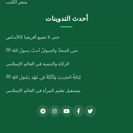
متجر الكتب
أحدث التدوينات
حتى لا تضيع أفريقيا كالأندلس
حتى الجمادُ والحيوانُ أحبَّ رسولَ الله ﷺ
الزكاة والتنمية في العالم الإسلامي
كِتَابَةُ الحَدِيثِ وَكُتَّابُهُ فِي عَهْدِ رَسُولِ اللهِ ﷺ
مستقبل تعليم المرأة في العالم الإسلامي