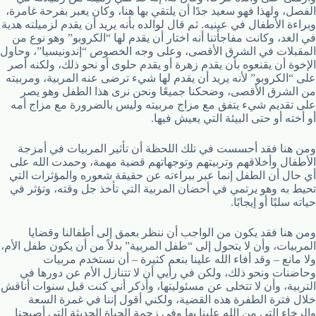
الفصل، ولهذا فهو سعيد جدًا أن يلتقي بها هنا، وكان يعبر بفرحة غامرة،
وبراءة الأطفال في عينيه. ثم قال لوالده بأنه يريد أن يقدم لزميلته هدية
في الغد، وكانت مفاجأتنا أنه اختار أن يقدم لها “الكروبو” وهو نوع من
المقبلات في الشرق الأقصى، وعلى وجه الخصوص “إندونيسيا”، وحاول
الإخوة أن يقنعوه بأن يقدم زهرة أو يقدم حلوى أو نحو ذلك، ولكنه أصر
على “الكروبو” لأنه يريد أن يقدم لها شيء ترضى عنه المربية، ومربيته
من الشرق الأقصى، وضحكنا جميعًا ونحن نرى هذا الطفل وهو يصر
على تقديم شيء يتفق مع مزاج مربيته وليس بالضرورة مع مزاج أمه
أو أخته أو حتى البيئة التي يعيش فيها.
ومن هنا فقد أحسست في تلك اللحظة أن تأثير المربيات في أمزجة
الأطفال وأخلاقهم وتربيتهم وتوجهاتهم قضية مهمة، وحمدت الله على
أي حال أن الطفل إنما عبر ببراءته عن حقيقة شعوره والمؤثرات التي
تحيط به وهو يرتمي في أحضان المربية التي تأخذ جل وقته، وتؤثر في
حياته سلبًا أو إيجابًا.
ومن هنا فقد يكون من الواجب أن ننظر بعمق إلى أطفالنا وقضايا
المربيات، وأن لا يتحول إلى “طفل المربية” بدلاً من أن يكون طفل الأم،
ولا مانع – وقد أفاء الله علينا بنعم كثيرة – أن نستخدم مربيات
وحاضنات ونحو ذلك، ولكن في رأيي أن لا تتنازل الأم عن دورها في
التربية، وأن لا تتخلى عن مسئوليتها، وأذكر أني كنت قبل سنوات أناقش
خلال فترة الطفرة هذه القضية، ولكني أقول إننا في غمرة السعة
والرخاء التي من الله علينا بها وفي زحمة الحياة الحديثة التي أصبحنا