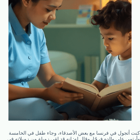
كنت أتجول في فرنسا مع بعض الأصدقاء، وجاء طفل في الخامسة
وأرتمى على والده فرحًا، وقال له: إنه قد لقي زميلة من زميلاته في