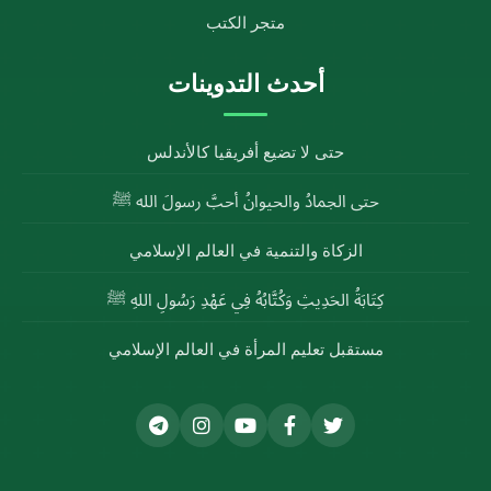
متجر الكتب
أحدث التدوينات
حتى لا تضيع أفريقيا كالأندلس
حتى الجمادُ والحيوانُ أحبَّ رسولَ الله ﷺ
الزكاة والتنمية في العالم الإسلامي
كِتَابَةُ الحَدِيثِ وَكُتَّابُهُ فِي عَهْدِ رَسُولِ اللهِ ﷺ
مستقبل تعليم المرأة في العالم الإسلامي