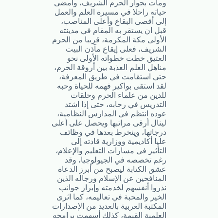
ومات بجوار الحرم الشريف، وأمضى
حياته راحلا في مسيرة العلم والعمل
إلى أقصى البقاع وأعلى المناصب،
قبل ان يستقر به المقام في مدينته
الأولى مكة المكرمة، قريبا من الحرم
الشريف، فعلى إيقاع مآذن البيت
العتيق خطت خطواته الأولى نحو
مناهل العلم العذبة بين أروقة الحرم،
حتى استقامت في طريق المعرفة،
لقد استقى بواكير فهمه للحياة وحبه
للدين من علماء الحرم وحلقات
التدريس في رحابه، حتى إذا اشتد
عوده انتظم في المدارس النظامية،
لينال أرقى مراتبها ويحصل على أعلى
درجاتها، وينخرط بعدها في وظائف
عليا أكاديمية ووزارية قادته إلى
التأثير في مسارات التعليم والإعلام،
رغم تخصصه في الجيولوجيا، وقد
عشق الكتابة ليصبح من أبرز الدعاة
المنافحين عن الإسلام ورجاله الذين
نذروا أنفسهم لخدمته وإبراز جوانب
الخير والمحبة في تعاليمه، كما اثرى
المكتبة العربية بالعديد من الإصدارات
العلمية القيمة، كذلك أسهمت برامجه