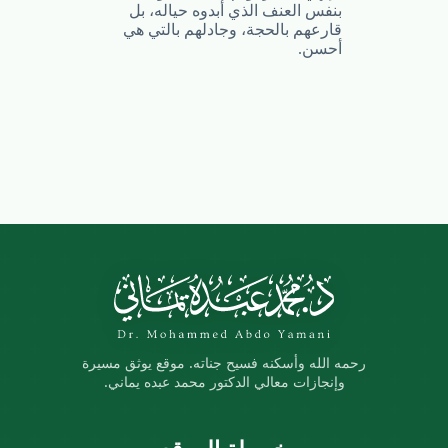
بنفس العنف الذي أبدوه حياله، بل
قارعهم بالحجة، وجادلهم بالتي هي
أحسن.
رحمه الله وأسكنه فسيح جناته. موقع يوثق مسيرة
وإنجازات معالي الدكتور محمد عبده يماني.