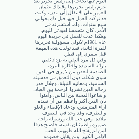
اليوم لأنها بحاجة إلى رئيس تحرير بعد
عزم رئيس تحريرها وقتذاك عثمان
العمير على الانتقال إلى لندن، وكنت
قد تركت العمل فيها قبل ذك بحوالي
سبع سنوات، ولما استشرته في
الأمر، كان متحمسا لعودتي لليوم،
وهكذا عدت للعمل في جريدة اليوم
عام 1981م لأتولى مسؤولية تحريرها
للمرة الثانية، فقد توليت هذه المهمة
قبل سفري إلى قطر.
وفي كل مرة ألتقي به تزداد ثقتي
بآرائه السديدة وأفكاره النيرة،
الصادمة لبعض من لا يرى في الدين
سوى شكله، دون التعمق في قدسيته
السامية، ومعانيه النبيلة، وجلال قدر
رجاله الذين نشروا الرحمة بين العباد،
وأشاعوا المحبة بين الناس، وآمنوا
بأن الدين أكبر وأعظم من أن تقيده
آراء المتزمتين، ودعاة الإقصاء والغلو
والتطرف، وقد وجد في التصوف
ملاذه، وفي حب الله ورسوله راحة
ضميره واطمئنان نفسه، فأصبح هدفا
لمن لم يفتح الله قلوبهم، للحب
الإلهي الكبير. ولم يقابل خصومه