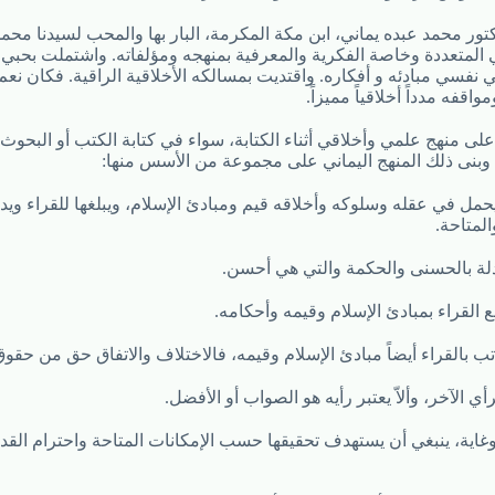
كتور محمد عبده يماني، ابن مكة المكرمة، البار بها والمحب لسيدنا محم
المتعددة وخاصة الفكرية والمعرفية بمنهجه ومؤلفاته. واشتملت بحبي ا
فسي مبادئه و أفكاره. واقتديت بمسالكه الأخلاقية الراقية. فكان نعم 
قفه مدداً أخلاقياً مميزاً.
 على منهج علمي وأخلاقي أثناء الكتابة، سواء في كتابة الكتب أو البحوث 
. وبنى ذلك المنهج اليماني على مجموعة من الأسس منها:
يحمل في عقله وسلوكه وأخلاقه قيم ومبادئ الإسلام، ويبلغها للقراء وي
لمتاحة.
 وغاية، ينبغي أن يستهدف تحقيقها حسب الإمكانات المتاحة واحترام القد