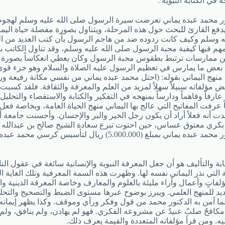
ور محمد عبده يماني تعرضت سيرة الرسول صلى الله عليه وسلم لهج
يدفع القارئ للبحث حول هذه المرحلة، ويتناول بصورة مفصلة حياة اليم
 وسلم وكيف كانت ردوده ضد من هاجم الرسول بأن كتب العديد من المؤ
لمهم فيها كيفية محبة الرسول صلى الله عليه وسلم، وقد تناول الكاتب 
 من ممارسات ترتبط بطقوس محبة الرسول وكان يعطي انعكاساً بصورة 
 بعض ما يمارس في تعظيم الرسول عليه الصلاة والسلام وهو جزء قو
نهج اليماني بقوله: (احتل محمد عبده يماني من نفسي مكانة رفيعة وراق
عض مؤلفاته سبيلاً سهلاً لمزيد من العلم والمعرفة والثقافة. فلقد كسبت
ارفاً وفاهماً ودارساً بمنهجه في التفكير والكتابة والاستقصاء والتحلي
اً عرفت المفاتيح التي عالج بها اليماني منهج الحياة العامة، وبخاصة فعل 
 أنه فعلاً أراد أن يكون رجل الخير والبر والإحسان. وأحسنت جامعة أم
 بكري معتوق عساس، حين احتوت تبرع سعادة الشيخ صالح بن عبدالله 
المعروف، صهر الدكتور محمد عبده يماني بمبلغ (5.000.000) ريال لتأس
ابة والتأليف هو أن جعل المعرفة النبوية والإنسانية سائغة في عقول الن
 التي نذر اليماني نفسه لها. وظهرت هذه السمة المعرفية وتلك الغاية ال
ؤلفاتٍ وأعمال وآراء مليئة بالعلوم والمعارف وخاصة المعرفة الدينية وال
ديد للمنهج العلمي. ويبرز بوضوح عبرها مستوى الضبط والتصحيح والتحل
ما آمن به الدكتور محمد من قول وفكر ورأي وموقف. وكذا يظهر إيمانه ا
افحٌ صلبٌ عنيدٌ عن مشروعه الفكري. فهو لم يهادن، ولم ينافق، ولم 
. ومن قرأ مؤلفاته المتعددة والقيمة يعرف ذلك.