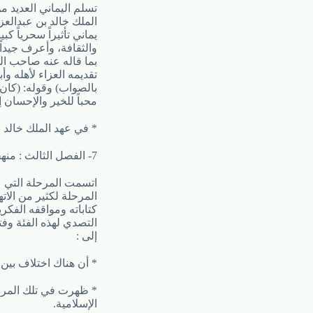
تسلم اليماني العديد م
الملك خالد بن عبدالعز
يماني تأثيراً سحرياً 
والثقافة، وأعرف جيدا
بما قاله عنه صاحب الس
تقديمه العزاء لأهله وأب
بالصواب) وقوله: (كان
محباً للخير والإحسان 
* في عهد الملك خالد ب
7- الفصل الثالث : منهجه الفكري والكتابي
اتسمت المرحلة التي ع
المرحلة لكثير من الات
كتاباته ومواقفه الفك
التصدي لهذه الفئة وف
إلى :
* أن هناك اختلاف بين
* ظهرت في تلك المرحل
الإسلامية.