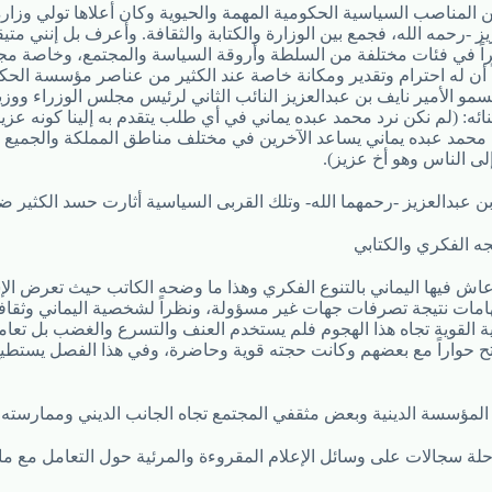
ن المناصب السياسية الحكومية المهمة والحيوية وكان أعلاها تولي وزارة
يز -رحمه الله، فجمع بين الوزارة والكتابة والثقافة. وأعرف بل إنني مت
كبيراً في فئات مختلفة من السلطة وأروقة السياسة والمجتمع، وخاصة م
ً أن له احترام وتقدير ومكانة خاصة عند الكثير من عناصر مؤسسة الحكم
مو الأمير نايف بن عبدالعزيز النائب الثاني لرئيس مجلس الوزراء ووزير
نائه: (لم نكن نرد محمد عبده يماني في أي طلب يتقدم به إلينا كونه عزيزاً عل
 محمد عبده يماني يساعد الآخرين في مختلف مناطق المملكة والجميع يذ
إلى الناس وهو أخ عزيز).
ن عبدالعزيز -رحمهما الله- وتلك القربى السياسية أثارت حسد الكثير ض
اش فيها اليماني بالتنوع الفكري وهذا ما وضحه الكاتب حيث تعرض الإ
هامات نتيجة تصرفات جهات غير مسؤولة، ونظراً لشخصية اليماني وثقافت
رية القوية تجاه هذا الهجوم فلم يستخدم العنف والتسرع والغضب بل تع
تح حواراً مع بعضهم وكانت حجته قوية وحاضرة، وفي هذا الفصل يستطي
 المؤسسة الدينية وبعض مثقفي المجتمع تجاه الجانب الديني وممارسته.
ة سجالات على وسائل الإعلام المقروءة والمرئية حول التعامل مع ما