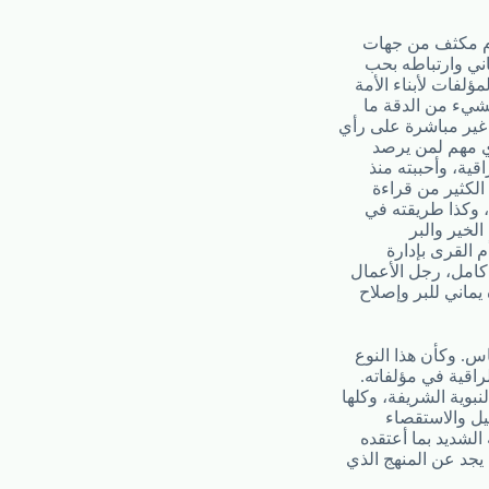
وم مكثف من جهات
اني وارتباطه بحب
لفات لأبناء الأمة
بشيء من الدقة ما
غير مباشرة على رأي
ي مهم لمن يرصد
ية، وأحببته منذ
 الكثير من قراءة
ل، وكذا طريقته في
الخير والبر
 القرى بإدارة
كامل، رجل الأعمال
يس كرسي محمد عبده يماني للبر وإصلاح
اس. وكأن هذا النوع
راقية في مؤلفاته.
نبوية الشريفة، وكلها
يل والاستقصاء
لشديد بما أعتقده
يجد عن المنهج الذي