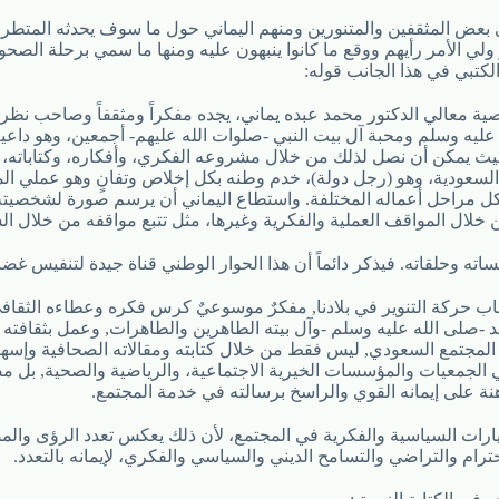
 بعض المثقفين والمتنورين ومنهم اليماني حول ما سوف يحدثه المتطرف
 ولي الأمر رأيهم ووقع ما كانوا ينبهون عليه ومنها ما سمي برحلة الصحو
لكتبي في هذا الجانب قوله:
 معالي الدكتور محمد عبده يماني، يجده مفكراً ومثقفاً وصاحب نظر
ليه وسلم ومحبة آل بيت النبي -صلوات الله عليهم- أجمعين، وهو داعية
ث يمكن أن نصل لذلك من خلال مشروعه الفكري، وأفكاره، وكتاباته، 
السعودية، وهو (رجل دولة)، خدم وطنه بكل إخلاص وتفانٍ وهو عملي المن
ي كل مراحل أعماله المختلفة. واستطاع اليماني أن يرسم صورة لشخصيته
 خلال المواقف العملية والفكرية وغيرها، مثل تتبع مواقفه من خلال الس
ه وحلقاته. فيذكر دائماً أن هذا الحوار الوطني قناة جيدة لتنفيس غض
ب حركة التنوير في بلادنا, مفكرٌ موسوعيٌ كرس فكره وعطاءه الثقاف
-صلى الله عليه وسلم -وآل بيته الطاهرين والطاهرات, وعمل بثقافته 
 المجتمع السعودي, ليس فقط من خلال كتابته ومقالاته الصحافية وإسهام
 الجمعيات والمؤسسات الخيرية الاجتماعية، والرياضية والصحية, بل مض
نة على إيمانه القوي والراسخ برسالته في خدمة المجتمع.
تيارات السياسية والفكرية في المجتمع، لأن ذلك يعكس تعدد الرؤى والمص
حترام والتراضي والتسامح الديني والسياسي والفكري، لإيمانه بالتعدد.