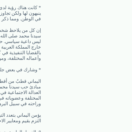
* كانت هناك رؤية لدى
ينبهون لها ولكن تجاوز
في الوطن. ومما ذكر ا
إن كل من يلاحظ شخصية
سيدنا محمد صلى الله ع
ليس داعية سياسي. حي
خارج المملكة العربية 
بالقضايا التنفيذية ف
وأعماله المختلفة، ومن
* وشارك في بعض جلسات
اليماني قطبٌ من أقطا
مبادئ حب سيدنا محمد 
العدالة الاجتماعية في
المختلفة وعضوياته في
وراحته في سبيل البره
يؤمن اليماني بتعدد ال
التزم بقيم ومعايير الا