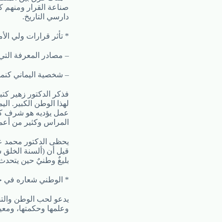
صناعة القرار ومنهم كا
دارسي التاريخ.
* تأثر قرارات ولي الأ
– مصادر المعرفة التي
– شخصية اليماني كنم
فذكر الدكتور زهير كتب
لهذا الوطن الكبير. ال
عمل يؤديه هو شرف كبير
المراس وكثير من أعمال
يحظى الدكتور محمد عب
قيل أن (ألسنة الخلق ش
بليغٌ وطنيٌ حين يتحد
* الوطني شعاره في خد
يدعو لحب الوطن والتض
وعلمها وحكمتها، ومعي