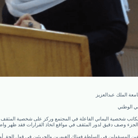
معة الملك عبدالعزيز
كاتب شخصية اليماني الفاعلة في المجتمع وركز على شخصية المثقف
لجزء وصف دقيق لدور المثقف في مواقع اتخاذ القرارات فقد ظهر واضحا
فين المسؤولين في السلطة فهناك الغيورين والجريئين في قول الحق أ