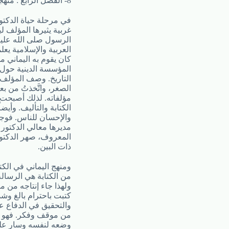
8- الفصل الرابع : منهجه في الكتابة النبوية :
في مرحلة حياة الدكت
غربية يثيرها المؤلف ل
الرسول صلى الله عليه
العربية والإسلامية يع
كان يقوم به اليماني
المؤسسة الدينية حول
التاريخ. وصف المؤلف م
الصغر، واتَّخذتُ من ب
مؤلفاته. لذلك أصبحت ع
الكتابة والتأليف. وأيض
والإحسان للناس. فوجدت
مديرها معالي الدكتور
ذات البين.
ومنهج اليماني في الكت
من الكتابة هي الرسالة
ولهذا جاء إنتاجه من م
كتبت باحترام بالغ وش
والتحقيق في الدفاع ع
من موقف وفكر. فهو مك
وضعه لنفسه وسار عليه