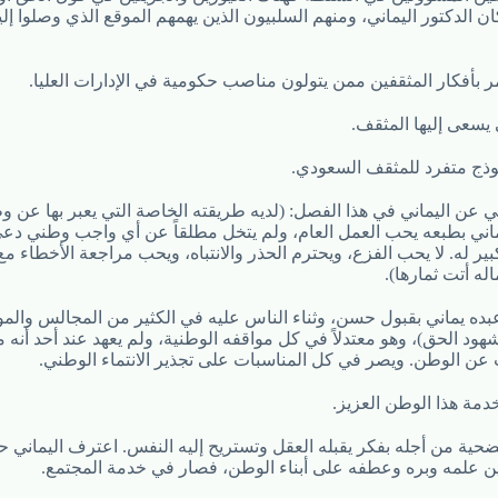
ن الدكتور اليماني، ومنهم السلبيون الذين يهمهم الموقع الذي وصلوا إ
مر بأفكار المثقفين ممن يتولون مناصب حكومية في الإدارات العليا.
 يسعى إليها المثقف.
وذج متفرد للمثقف السعودي.
ي عن اليماني في هذا الفصل: (لديه طريقته الخاصة التي يعبر بها عن 
يماني بطبعه يحب العمل العام، ولم يتخل مطلقاً عن أي واجب وطني دعي ل
 له. لا يحب الفزع، ويحترم الحذر والانتباه، ويحب مراجعة الأخطاء م
ه أتت ثمارها).
ده يماني بقبول حسن، وثناء الناس عليه في الكثير من المجالس والمو
هود الحق)، وهو معتدلاً في كل مواقفه الوطنية، ولم يعهد عند أحد أنه مب
ث عن الوطن. ويصر في كل المناسبات على تجذير الانتماء الوطني.
مة هذا الوطن العزيز.
حية من أجله بفكر يقبله العقل وتستريح إليه النفس. اعترف اليماني
ن علمه وبره وعطفه على أبناء الوطن، فصار في خدمة المجتمع.