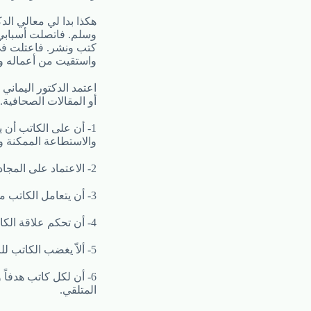
هكذا بدا لي معالي الد
وسلم. فاتصلت أسبابي 
كتب ونشر. فاعتلت في ن
واستقيت من أعماله وموا
اعتمد الدكتور اليماني
أو المقالات الصحافية
1- أن على الكاتب أن 
والاستطاعة الممكنة وا
2- الاعتماد على المجادلة بالحسنى والحكمة والتي هي أحسن.
3- أن يتعامل الكاتب مع القراء بمبادئ الإسلام وقيمه وأحكامه.
4- أن تحكم علاقة الكاتب بالقراء أيضاً مبادئ الإسلام وقيمه، فالاختلاف والاتفاق حق من حقوق المتلقين.
5- ألاّ يغضب الكاتب للرأي الآخر، وألاّ يعتبر رأيه هو الصواب أو الأفضل.
6- أن لكل كاتب هدفاً
المتلقي.