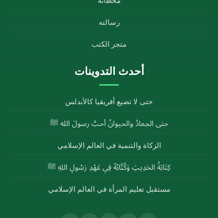
محطاته
رسالته
متجر الكتب
أحدث التدوينات
حتى لا تضيع أفريقيا كالأندلس
حتى الجمادُ والحيوانُ أحبَّ رسولَ الله ﷺ
الزكاة والتنمية في العالم الإسلامي
كِتَابَةُ الحَدِيثِ وَكُتَّابُهُ فِي عَهْدِ رَسُولِ اللهِ ﷺ
مستقبل تعليم المرأة في العالم الإسلامي