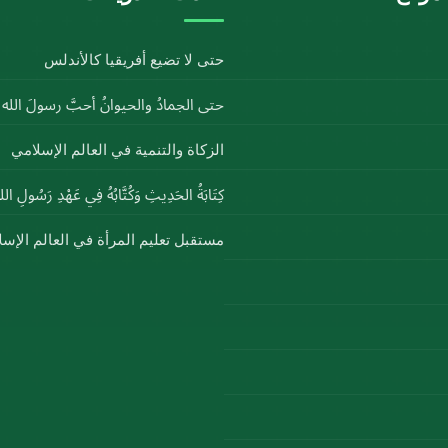
حتى لا تضيع أفريقيا كالأندلس
حتى الجمادُ والحيوانُ أحبَّ رسولَ الل
الزكاة والتنمية في العالم الإسلامي
كِتَابَةُ الحَدِيثِ وَكُتَّابُهُ فِي عَهْدِ رَسُولِ ا
مستقبل تعليم المرأة في العالم الإس