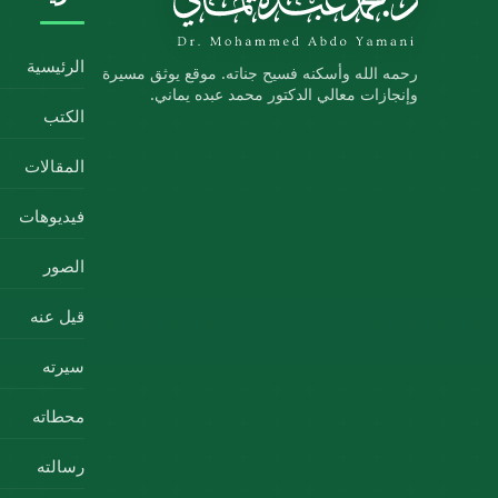
الرئيسية
رحمه الله وأسكنه فسيح جناته. موقع يوثق مسيرة
وإنجازات معالي الدكتور محمد عبده يماني.
الكتب
المقالات
فيديوهات
الصور
قيل عنه
سيرته
محطاته
رسالته