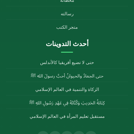
محطاته
رسالته
متجر الكتب
أحدث التدوينات
حتى لا تضيع أفريقيا كالأندلس
حتى الجمادُ والحيوانُ أحبَّ رسولَ الله ﷺ
الزكاة والتنمية في العالم الإسلامي
كِتَابَةُ الحَدِيثِ وَكُتَّابُهُ فِي عَهْدِ رَسُولِ اللهِ ﷺ
مستقبل تعليم المرأة في العالم الإسلامي