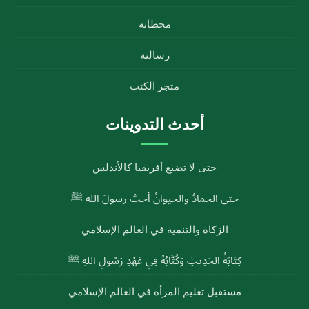
محطاته
رسالته
متجر الكتب
أحدث التدوينات
حتى لا تضيع أفريقيا كالأندلس
حتى الجمادُ والحيوانُ أحبَّ رسولَ الله ﷺ
الزكاة والتنمية في العالم الإسلامي
كِتَابَةُ الحَدِيثِ وَكُتَّابُهُ فِي عَهْدِ رَسُولِ اللهِ ﷺ
مستقبل تعليم المرأة في العالم الإسلامي