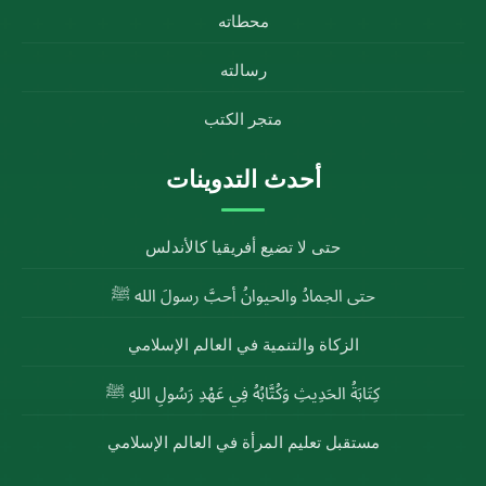
محطاته
رسالته
متجر الكتب
أحدث التدوينات
حتى لا تضيع أفريقيا كالأندلس
حتى الجمادُ والحيوانُ أحبَّ رسولَ الله ﷺ
الزكاة والتنمية في العالم الإسلامي
كِتَابَةُ الحَدِيثِ وَكُتَّابُهُ فِي عَهْدِ رَسُولِ اللهِ ﷺ
مستقبل تعليم المرأة في العالم الإسلامي