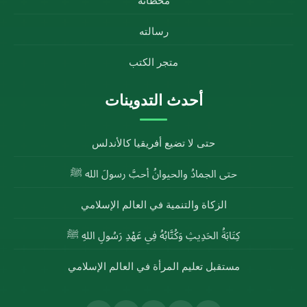
محطاته
رسالته
متجر الكتب
أحدث التدوينات
حتى لا تضيع أفريقيا كالأندلس
حتى الجمادُ والحيوانُ أحبَّ رسولَ الله ﷺ
الزكاة والتنمية في العالم الإسلامي
كِتَابَةُ الحَدِيثِ وَكُتَّابُهُ فِي عَهْدِ رَسُولِ اللهِ ﷺ
مستقبل تعليم المرأة في العالم الإسلامي