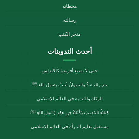
محطاته
رسالته
متجر الكتب
أحدث التدوينات
حتى لا تضيع أفريقيا كالأندلس
حتى الجمادُ والحيوانُ أحبَّ رسولَ الله ﷺ
الزكاة والتنمية في العالم الإسلامي
كِتَابَةُ الحَدِيثِ وَكُتَّابُهُ فِي عَهْدِ رَسُولِ اللهِ ﷺ
مستقبل تعليم المرأة في العالم الإسلامي