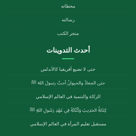
محطاته
رسالته
متجر الكتب
أحدث التدوينات
حتى لا تضيع أفريقيا كالأندلس
حتى الجمادُ والحيوانُ أحبَّ رسولَ الله ﷺ
الزكاة والتنمية في العالم الإسلامي
كِتَابَةُ الحَدِيثِ وَكُتَّابُهُ فِي عَهْدِ رَسُولِ اللهِ ﷺ
مستقبل تعليم المرأة في العالم الإسلامي