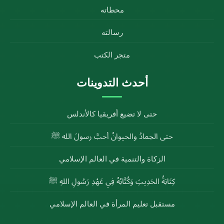
محطاته
رسالته
متجر الكتب
أحدث التدوينات
حتى لا تضيع أفريقيا كالأندلس
حتى الجمادُ والحيوانُ أحبَّ رسولَ الله ﷺ
الزكاة والتنمية في العالم الإسلامي
كِتَابَةُ الحَدِيثِ وَكُتَّابُهُ فِي عَهْدِ رَسُولِ اللهِ ﷺ
مستقبل تعليم المرأة في العالم الإسلامي