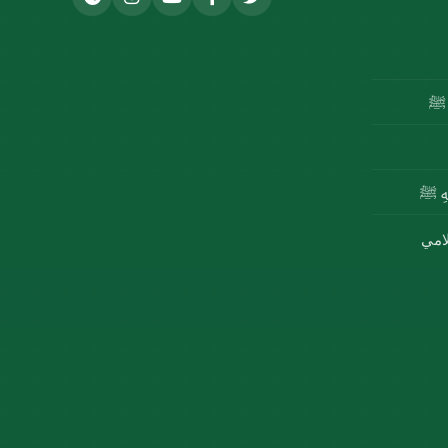
ه ﷺ
للهِ ﷺ
لامي