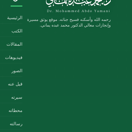
الرئيسية
رحمه الله وأسكنه فسيح جناته. موقع يوثق مسيرة
وإنجازات معالي الدكتور محمد عبده يماني.
الكتب
المقالات
فيديوهات
الصور
قيل عنه
سيرته
محطاته
رسالته