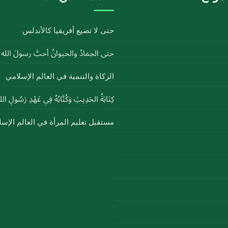
حتى لا تضيع أفريقيا كالأندلس
حتى الجمادُ والحيوانُ أحبَّ رسولَ الل
الزكاة والتنمية في العالم الإسلامي
كِتَابَةُ الحَدِيثِ وَكُتَّابُهُ فِي عَهْدِ رَسُولِ ا
مستقبل تعليم المرأة في العالم الإس