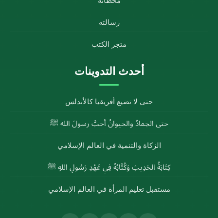
محطاته
رسالته
متجر الكتب
أحدث التدوينات
حتى لا تضيع أفريقيا كالأندلس
حتى الجمادُ والحيوانُ أحبَّ رسولَ الله ﷺ
الزكاة والتنمية في العالم الإسلامي
كِتَابَةُ الحَدِيثِ وَكُتَّابُهُ فِي عَهْدِ رَسُولِ اللهِ ﷺ
مستقبل تعليم المرأة في العالم الإسلامي