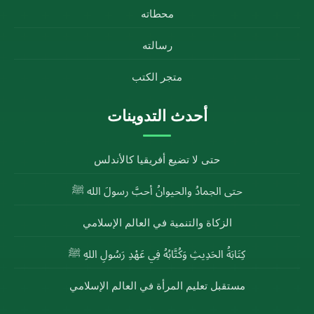
محطاته
رسالته
متجر الكتب
أحدث التدوينات
حتى لا تضيع أفريقيا كالأندلس
حتى الجمادُ والحيوانُ أحبَّ رسولَ الله ﷺ
الزكاة والتنمية في العالم الإسلامي
كِتَابَةُ الحَدِيثِ وَكُتَّابُهُ فِي عَهْدِ رَسُولِ اللهِ ﷺ
مستقبل تعليم المرأة في العالم الإسلامي