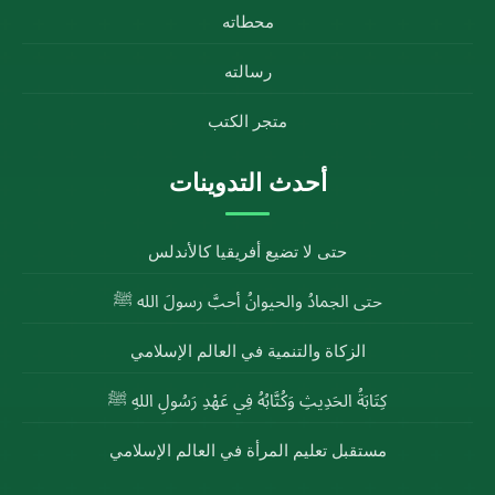
محطاته
رسالته
متجر الكتب
أحدث التدوينات
حتى لا تضيع أفريقيا كالأندلس
حتى الجمادُ والحيوانُ أحبَّ رسولَ الله ﷺ
الزكاة والتنمية في العالم الإسلامي
كِتَابَةُ الحَدِيثِ وَكُتَّابُهُ فِي عَهْدِ رَسُولِ اللهِ ﷺ
مستقبل تعليم المرأة في العالم الإسلامي