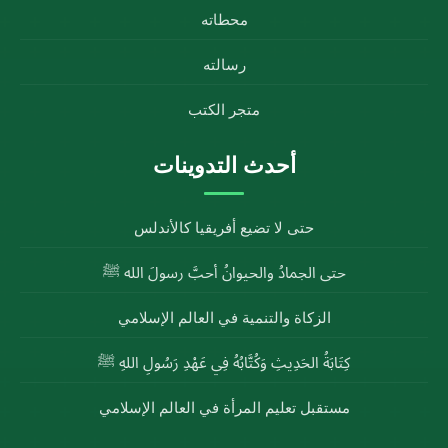
محطاته
رسالته
متجر الكتب
أحدث التدوينات
حتى لا تضيع أفريقيا كالأندلس
حتى الجمادُ والحيوانُ أحبَّ رسولَ الله ﷺ
الزكاة والتنمية في العالم الإسلامي
كِتَابَةُ الحَدِيثِ وَكُتَّابُهُ فِي عَهْدِ رَسُولِ اللهِ ﷺ
مستقبل تعليم المرأة في العالم الإسلامي