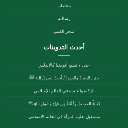
محطاته
رسالته
متجر الكتب
أحدث التدوينات
حتى لا تضيع أفريقيا كالأندلس
حتى الجمادُ والحيوانُ أحبَّ رسولَ الله ﷺ
الزكاة والتنمية في العالم الإسلامي
كِتَابَةُ الحَدِيثِ وَكُتَّابُهُ فِي عَهْدِ رَسُولِ اللهِ ﷺ
مستقبل تعليم المرأة في العالم الإسلامي