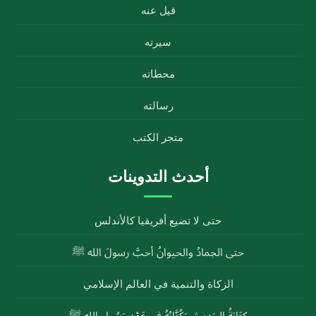
قيل عنه
سيرته
محطاته
رسالته
متجر الكتب
أحدث التدوينات
حتى لا تضيع أفريقيا كالأندلس
حتى الجمادُ والحيوانُ أحبَّ رسولَ الله ﷺ
الزكاة والتنمية في العالم الإسلامي
كِتَابَةُ الحَدِيثِ وَكُتَّابُهُ فِي عَهْدِ رَسُولِ اللهِ ﷺ