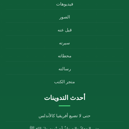
فيديوهات
الصور
قيل عنه
سيرته
محطاته
رسالته
متجر الكتب
أحدث التدوينات
حتى لا تضيع أفريقيا كالأندلس
حتى الجمادُ والحيوانُ أحبَّ رسولَ الله ﷺ