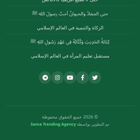
حتى الجمادُ والحيوانُ أحبَّ رسولَ الله ﷺ
الزكاة والتنمية في العالم الإسلامي
كِتَابَةُ الحَدِيثِ وَكُتَّابُهُ فِي عَهْدِ رَسُولِ اللهِ ﷺ
مستقبل تعليم المرأة في العالم الإسلامي
© 2026 جميع الحقوق محفوظة
تم التطوير بواسطة
Sama Trending Agency