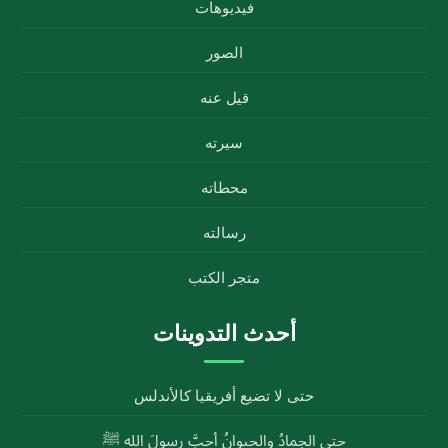
فيديوهات
الصور
قيل عنه
سيرته
محطاته
رسالته
متجر الكتب
أحدث التدوينات
حتى لا تضيع أفريقيا كالأندلس
حتى الجمادُ والحيوانُ أحبَّ رسولَ الله ﷺ