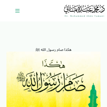
هكذا صام رسول الله ﷺ