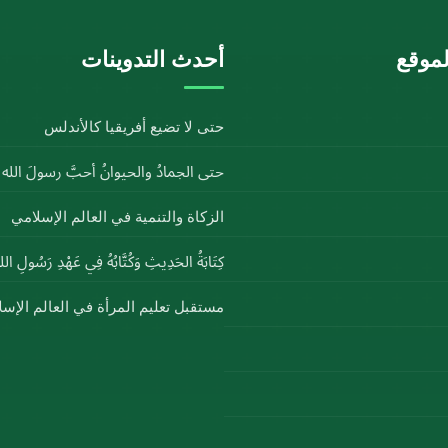
موقع
أحدث التدوينات
حتى لا تضيع أفريقيا كالأندلس
حتى الجمادُ والحيوانُ أحبَّ رسولَ الل
الزكاة والتنمية في العالم الإسلامي
كِتَابَةُ الحَدِيثِ وَكُتَّابُهُ فِي عَهْدِ رَسُولِ ا
مستقبل تعليم المرأة في العالم الإس