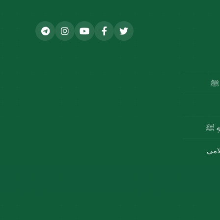
ه ﷺ
للهِ ﷺ
لامي