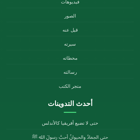
فيديوهات
الصور
قيل عنه
سيرته
محطاته
رسالته
متجر الكتب
أحدث التدوينات
حتى لا تضيع أفريقيا كالأندلس
حتى الجمادُ والحيوانُ أحبَّ رسولَ الله ﷺ