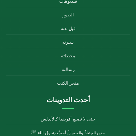
فيديوهات
الصور
قيل عنه
سيرته
محطاته
رسالته
متجر الكتب
أحدث التدوينات
حتى لا تضيع أفريقيا كالأندلس
حتى الجمادُ والحيوانُ أحبَّ رسولَ الله ﷺ