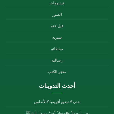
فيديوهات
الصور
قيل عنه
سيرته
محطاته
رسالته
متجر الكتب
أحدث التدوينات
حتى لا تضيع أفريقيا كالأندلس
حتى الجمادُ والحيوانُ أحبَّ رسولَ الله ﷺ