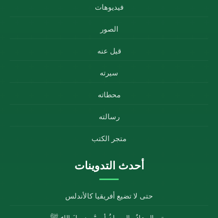
فيديوهات
الصور
قيل عنه
سيرته
محطاته
رسالته
متجر الكتب
أحدث التدوينات
حتى لا تضيع أفريقيا كالأندلس
حتى الجمادُ والحيوانُ أحبَّ رسولَ الله ﷺ