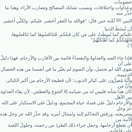
خصومات
وعداوات واختلافات، وبسبب تشابك المصالح وتضارب الآراء. وهذا ما
حذَّر منه
النبي ﷺ أمَّته حين قال: “فوالله ما الفقر أخشى عليكم، ولكنِّي أخشى
أن تُبسَطَ الدنيا
عليكم كما بُسِطَتْ على مَن كان قبلكم، فَتَنَافَسُوها كما تَنَافَسُوها،
فَتُهْلِكَكُمْ كما أَهْلَكَتْهُمْ”
[³].
فإذا جاء العيد والعداوةُ والبغضاءُ قائمة بين الأقارب والأرحام، فهذا دليلٌ
على أن
تقوى الله لم تحصل، وأن الصوم لم يغيِّر ما في أنفسنا من هذه الخصال
الذميمة،
وأنَّنا مُصِرُّون على كبائر الذنوب؛ لأن قطيعة الأرحام من أكبر الكبائر،
وأنَّ مَن
كان هذا شأنه فليس له من صيامه إلا الجوع والعطش.. لأن بقاء العداوة
بين الأهل
والأرحام دليلٌ على فساد حياة المجتمع، ودليلٌ على الاستكبار على الله
عز وجل
وشريعته، ورفض التحاكم إليه وامتثال أمره. وقد حذَّر الله عز وجل هذه
الأمة من
أن تقطع أرحامها، وجعل جزاء ذلك الطردَ من رحمته، وحلولَ اللعنة
على فاعليه،