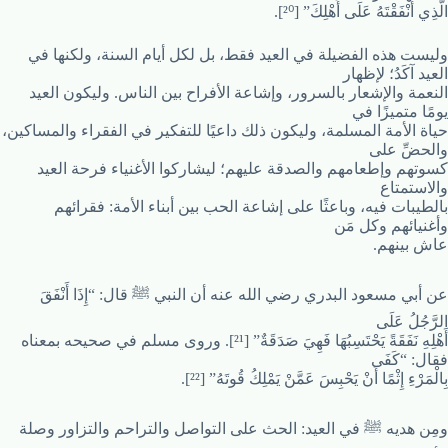
الَّذِي أَنْفَقْتَهُ عَلَى أَهْلِكَ” [²⁰].
وليست هذه الفضيلة في العيد فقط، بل لكل أيام السنة، ولكنها في
العيد آكَدُ؛ لإظهار
النعمة والإشعار بالسرور، وإشاعة الأفراح بين الناس. وليكون العيد
يومًا متميزًا في
حياة الأمة المسلمة، وليكون ذلك داعيًا للتفكير في الفقراء والمساكين،
والحضِّ على
كسوتهم وإطعامهم والصدقة عليهم؛ ليشاركوا الأغنياء فرحة العيد
والاستمتاع
بالطيبات فيه، وباعثًا على إشاعة الحب بين أبناء الأمة: فقرائهم
وأغنيائهم وكل مَن
عاش بينهم.
عن أبي مسعود البدري رضي الله عنه أن النبي ﷺ قال: “إِذَا أَنْفَقَ
الرَّجُلُ عَلَى
أَهْلِهِ نَفَقَةً يَحْتَسِبُهَا فَهِيَ صَدَقَةٌ” [²¹]. وروى مسلم في صحيحه بمعناه
فقال: “كَفَى
بِالْمَرْءِ إِثْمًا أَنْ يَحْبِسَ عَمَّنْ يَمْلِكُ قُوتَهُ” [²²].
ومِن هديه ﷺ في العيد: الحث على التواصل والتراحم والتزاور وصلة