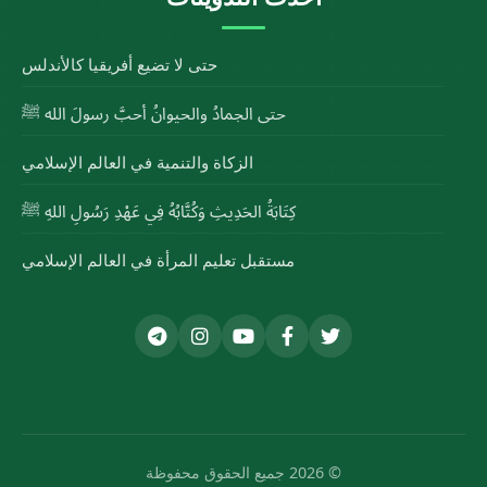
حتى لا تضيع أفريقيا كالأندلس
حتى الجمادُ والحيوانُ أحبَّ رسولَ الله ﷺ
الزكاة والتنمية في العالم الإسلامي
كِتَابَةُ الحَدِيثِ وَكُتَّابُهُ فِي عَهْدِ رَسُولِ اللهِ ﷺ
مستقبل تعليم المرأة في العالم الإسلامي
© 2026 جميع الحقوق محفوظة