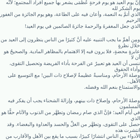
إنَّ يوم العيد هو يوم فرحةٍ عُظْمَى يشعر بها جميع أفراد المجتمع؛ لأنَّه
يوم الشكر لله
الذي أتمَّ به النعمة، وأعان فيه على الطاعة، وهو يوم الجائزة من الغفور
الرحيم
الذي جعل المغفرةَ والرحمةَ جائزةَ الصائمين في يوم العيد!
ومِن أهمِّ ما يجب التنبيه عليه أنَّ كثيرًا من الناس ينظرون إلى العيد من
خلال نظرةٍ
عابرةٍ محضةٍ، فلا يرون فيه إلا الاهتمام بالمظاهر المادية. والصحيحُ هو
أن لا
ننسى أن العيد هو تعبيرٌ عن الفرحة بأداء الفريضة وتحصيل التقوى،
وأداء الحقوق
وصلة الأرحام، ومناسبةٌ عظيمةٌ لإصلاح ذات البين! مع التوسيع على
الأهل..
والاستمتاع بنعم الله وفضله.
وصلةَ الأرحام، وإصلاحَ ذات بينهم، وإزالةَ الشحناء يجب أن يفكر فيه
المسلمون
في أيام العيد؛ فإنَّ الذي صام رمضان وتطهَّر من الذنوب والآثام حقًّا هو
الذي
حصل على التقوى، وتطهَّر من الغلِّ والحسد والعداوة والبغضاء. وقد
انتشرت هذه
الأدواء بين الناس انتشارًا كبيرًا، بسبب ما يقع بين الأهل والأقارب من