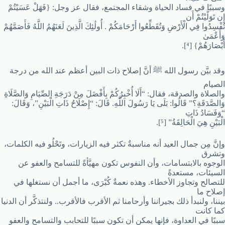
وسببًا في فساد الحياة وشقاء المجتمع، فقال عز وجل: {فَهَلْ عَسَيْتُمْ
إِن تَوَلَّيْتُمْ أَن
تُفْسِدُوا فِي الْأَرْضِ وَتُقَطِّعُوا أَرْحَامَكُمْ . أُولَٰئِكَ الَّذِينَ لَعَنَهُمُ اللَّهُ فَأَصَمَّهُمْ
وَأَعْمَىٰ
أَبْصَارَهُمْ} [⁴].
وقد بيَّن رسول الله ﷺ أنَّ إصلاح ذات البين أعظم عند الله من درجة
الصيام
والصلاة والصدقة، فقال: “أَلَا أُخْبِرُكُمْ بِأَفْضَلَ مِنْ دَرَجَةِ الصِّيَامِ وَالصَّلَاةِ
وَالصَّدَقَةِ؟” قَالُوا: بَلَى يَا رَسُولَ اللَّهِ. قَالَ: “إِصْلَاحُ ذَاتِ الْبَيْنِ”، وَقَالَ:
“وَفَسَادُ ذَاتِ
الْبَيْنِ هِيَ الْحَالِقَةُ” [⁵].
وإنَّ مِن جمال العيد أنه مناسبةٌ تكثر فيه الزيارات، وتَحْلُو فيه الكلمات،
وتشرق
الوجوه بالابتسامات، وأن النفوس تكون مهيَّأةً للتسامح والعفو عن
السيئات، مستعدةً
للتصالح وتجاوز الأخطاء. وهذه نعمةٌ كُبْرَى، ما أجمل أن نستغلها في
إصلاح ما
بيننا، ولنبدأ ذلك بجيراننا وأرحامنا ثم الأقرب فالأقرب.. ولنتذكَّر أن الدنيا
كما كانت
سببًا في العداوة، فإنها يمكن أن تكون سببًا للتحابب والتسامح والعفو