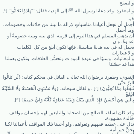
والصفح
والمغفرة. وقد دعانا رسول الله ﷺ إلى الهدية فقال: “تَهَادَوْا تَحَابُّوا” [⁶].
فما
أجمل أن نجعل أعيادنا مناسباتٍ لإزالة ما بيننا من خلافات وخصومات،
وما أجمل
أن يذهب المسلم في هذا اليوم إلى قريبه الذي بينه وبينه خصومةٌ أو
عداوةٌ، وأن
يحمل له في يده هديةً مناسبةً، فإنها تكون أبلغ من كل الكلمات
والاعتذارات
والمعاتبات، وسببًا في عودة المودات وتحسُّن العلاقات. ونكون بعملنا
هذا قد حصّلنا
التقوى، وظفرنا برضوان الله تعالى، القائل في محكم كتابه: {لَن تَنَالُوا
الْبِرَّ حَتَّىٰ
تُنفِقُوا مِمَّا تُحِبُّونَ} [⁷].. والقائل سبحانه: {وَلَا تَسْتَوِي الْحَسَنَةُ وَلَا السَّيِّئَةُ
ادْفَعْ
بِالَّتِي هِيَ أَحْسَنُ فَإِذَا الَّذِي بَيْنَكَ وَبَيْنَهُ عَدَاوَةٌ كَأَنَّهُ وَلِيٌّ حَمِيمٌ} [⁸].
وقد كان لسلفنا الصالح من الصحابة والتابعين لهم بإحسان مواقف
خالدة مشهودة،
تدل على عظيم فقههم وتقواهم، ولو أحيينا تلك المواقف بأعمالنا لكنا
بحقٍّ خير أمة