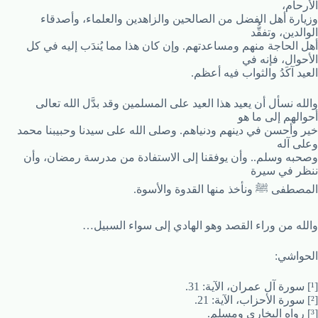
الأرحام،
وزيارة أهل الفضل من الصالحين والزاهدين والعلماء، وأصدقاء
الوالدين، وتفقُّد
أهل الحاجة منهم ومساعدتهم. وإن كان هذا مما يُندَب إليه في كل
الأحوال، فإنه في
العيد آكَدُ والثواب فيه أعظم.
والله نسأل أن يعيد هذا العيد على المسلمين وقد بدَّل الله تعالى
أحوالهم إلى ما هو
خير وأحسن في دينهم ودنياهم. وصلى الله على سيدنا وحبيبنا محمد
وعلى آله
وصحبه وسلم.. وأن يوفقنا إلى الاستفادة من مدرسة رمضان، وأن
ننظر في سيرة
المصطفى ﷺ ونأخذ منها القدوة والأسوة.
والله من وراء القصد وهو الهادي إلى سواء السبيل…
الحواشي:
[¹] سورة آل عمران، الآية: 31.
[²] سورة الأحزاب، الآية: 21.
[³] رواه البخاري ومسلم.