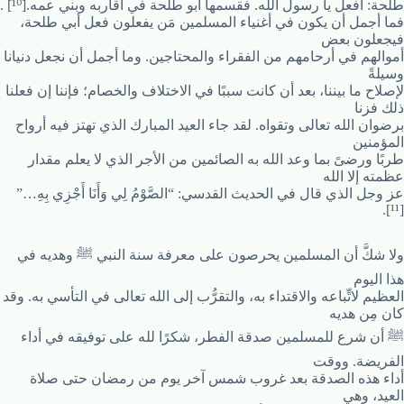
طلحة: أفعل يا رسول الله. فقسمها أبو طلحة في أقاربه وبني عمه.[¹⁰] .
فما أجمل أن يكون في أغنياء المسلمين مَن يفعلون فعل أبي طلحة،
فيجعلون بعض
أموالهم في أرحامهم من الفقراء والمحتاجين. وما أجمل أن نجعل دنيانا
وسيلةً
لإصلاح ما بيننا، بعد أن كانت سببًا في الاختلاف والخصام؛ فإننا إن فعلنا
ذلك فزنا
برضوان الله تعالى وتقواه. لقد جاء العيد المبارك الذي تهتز فيه أرواح
المؤمنين
طربًا ورضىً بما وعد الله به الصائمين من الأجر الذي لا يعلم مقدار
عظمته إلا الله
عز وجل الذي قال في الحديث القدسي: “الصَّوْمُ لِي وَأَنَا أَجْزِي بِهِ…”
[¹¹].
ولا شكَّ أن المسلمين يحرصون على معرفة سنة النبي ﷺ وهديه في
هذا اليوم
العظيم لاتِّباعه والاقتداء به، والتقرُّب إلى الله تعالى في التأسي به. وقد
كان مِن هديه
ﷺ أن شرع للمسلمين صدقة الفطر، شكرًا لله على توفيقه في أداء
الفريضة. ووقت
أداء هذه الصدقة بعد غروب شمس آخر يوم من رمضان حتى صلاة
العيد، وهي