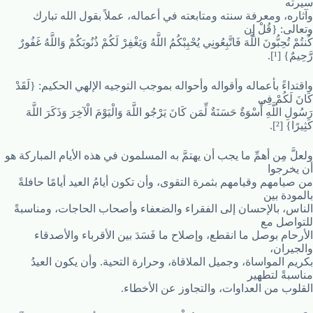
سيرته
وآثاره، ومعرفة سنته ومتابعته في أعماله، عملاً بقول الله تبارك
وتعالى: {قُلْ إِن
كُنتُمْ تُحِبُّونَ اللَّهَ فَاتَّبِعُونِي يُحْبِبْكُمُ اللَّهُ وَيَغْفِرْ لَكُمْ ذُنُوبَكُمْ وَاللَّهُ غَفُورٌ
رَّحِيمٌ} [¹].
واقتداءً بأعماله وأقواله وأحواله بموجب التوجيه الإلهي الحكيم: {لَقَدْ
كَانَ لَكُمْ فِي
رَسُولِ اللَّهِ أُسْوَةٌ حَسَنَةٌ لِّمَن كَانَ يَرْجُو اللَّهَ وَالْيَوْمَ الْآخِرَ وَذَكَرَ اللَّهَ
كَثِيرًا} [²].
ولعلَّ مِن أهمِّ ما يجب أن يهتمَّ به المسلمون في هذه الأيام المباركة هو
أن يخرجوا
من صيامهم وقيامهم بثمرة التقوى، وأن تكون أيامُ العيد أيامًا حافلةً
بالمودة بين
الناس، بالإحسان إلى الفقراء والضعفاء وأصحاب الحاجات، ومناسبةً
للتواصل مع
الأرحام بوصل ما انقطع، وإصلاح ما فَسَدَ بين الأقرباء والأصدقاء
والجيران،
بكريم المواساة، وجميل الملاقاة، وحرارة التحية. وأن يكون العيدُ
مناسبةً لتطهير
القلوب من العداوات، والتجاوز عن الأخطاء.