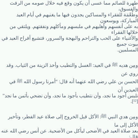
طهرة للصائم مما عسى أن يكون وقع فيه خلال صومه من الرفث
والفسوق،
وطُعْمَة للفقراء والمساكين يجدون فيها ما يغنيهم في أيام العيد
المباركة، ويوسعون
به على أنفسهم وأهليهم في ملبسهم ومأكلهم ونفقتهم. ويلتقي من
خلالها الفقراء
والأغنياء على الحب والتراحم والبهجة والسرور، فتشيع أفراح العيد في
بيوت جميع
المسلمين.
ومِن هديه ﷺ في العيد: الغسل والتطيب وأخذ الزينة من الثياب. وقد
روي عن
الحسن بن علي رضي الله عنهما أنه قال: “أمرنا رسول الله ﷺ في
العيدين أن
نلبس أجود ما نجد، وأن نتطيب بأجود ما نجد، وأن نضحي بأثمن ما نجد”
[¹²].
ومِن هدي النبي ﷺ: الأكل قبل الخروج إلى صلاة عيد الفطر، وتأخير
الأكل إلى ما
بعد صلاة العيد في الأضحى ليأكل من الأضحية. عن أنس رضي الله عنه
قال: