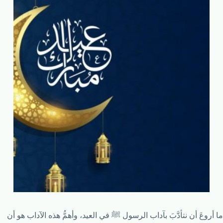
ما أروعَ أن نتأدَّبَ بآداب الرسول ﷺ في العيد، وأهمُّ هذه الآداب هو أن