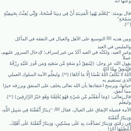
وعنها أنه
قال يومئذ: “لِتَعْلَمَ يَهُودُ الْمَدِينَةِ أَنَّ فِي دِينِنَا فُسْحَةً، وَإِنِّي بُعِثْتُ بِحَنِيفِيَّةٍ
سَمْحَةٍ”
[¹⁷].
ومِن هديه ﷺ التوسيع على الأهل والعيال في النفقة في المأكل
والملبس في العيد
وغير العيد، ولكنَّه في العيد آكَدُ من غير إسراف؛ لإدخال السرور عليهم،
عملاً
بقول الله عز وجل: {لِيُنفِقْ ذُو سَعَةٍ مِّن سَعَتِهِ وَمَن قُدِرَ عَلَيْهِ رِزْقُهُ
فَلْيُنفِقْ مِمَّا آتَاهُ
اللَّهُ لَا يُكَلِّفُ اللَّهُ نَفْسًا إِلَّا مَا آتَاهَا} [¹⁸]. وليعلِّم الأمة السلوك العملي
الذي تستقيم به
حياتها، ويرسخ اعتقادها بأن الله تعالى يخلف على المنفق ويرزقه خيرًا
مما أنفق،
قال تعالى: {وَمَا أَنفَقْتُم مِّن شَيْءٍ فَهُوَ يُخْلِفُهُ وَهُوَ خَيْرُ الرَّازِقِينَ} [¹⁹].
وليعلِّم
الأمة فضيلة الإنفاق على العيال، فقال ﷺ: “دِينَارٌ أَنْفَقْتَهُ فِي سَبِيلِ اللَّهِ،
وَدِينَارٌ أَنْفَقْتَهُ
فِي رَقَبَةٍ، وَدِينَارٌ تَصَدَّقْتَ بِهِ عَلَى مِسْكِينٍ، وَدِينَارٌ أَنْفَقْتَهُ عَلَى أَهْلِكَ،
أَعْظَمُهَا أَجْرًا