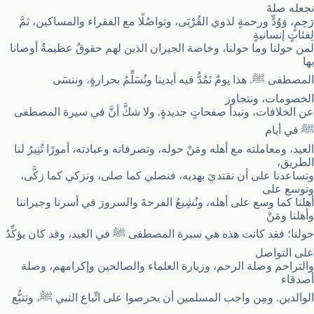
نجعله صلةَ
رَحِمٍ، وَوُدٍّ ورحمةٍ لذوي القُرْبَى، وتواصُلًا مع الفقراء والمساكين، ثمَّ
لِفئاتٍ إنسانيةٍ
لمن حولنا وما حولنا، وخاصة الجيران الذين لهم حقوقٌ عظيمةٌ أوصانا
بها
المصطفى ﷺ. هذا يومٌ نَمُدُّ فيه أيدينا ونُسَلِّمُ بحرارةٍ، وننسَى
الخصومات، ونتجاوز
عن الخلافات، ونبدأ صفحاتٍ جديدةٍ. ولا شكَّ أنَّ في سيرة المصطفى
ﷺ في أيام
العيد، ومعاملته مع أهله ومَنْ حوله، وتصرفاته وعبادته، أمورًا تُنِيرُ لنا
الطريق،
وتساعدنا على أن نقتديَ بهديه، فنصلي كما صلى، ونزكي كما زكَّى،
ونوسع على
أهلنا كما وسع على أهله، ونُشِيعُ الفرحةَ والسرورَ في أسرنا وجيراننا
وأهلنا ومَنْ
حولنا؛ فقد كانت هذه هي سيرة المصطفى ﷺ في العيد، وقد كان يؤكِّدُ
على التواصل
والتراحم وصلة الرحم، وزيارة العلماء والصالحين وإكرامهم، وصلة
أصدقاء
الوالدين. ومِن واجب المسلمين أن يحرصوا على اتِّباع النبي ﷺ، وتتبُّع