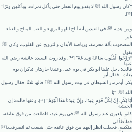
“كان رسول الله ﷺ لا يغدو يوم الفطر حتى يأكل تمرات، ويأكلهن وترًا”
[¹³].
ومِن هديه ﷺ في العيدين أنه أباح اللهو البريء واللعب المباح والغناء
غير
المصحوب بآلة محرمة، ورياضة الأبدان والترويح عن القلوب، وكان ﷺ
يقول:
“رَوِّحُوا الْقُلُوبَ سَاعَةً وَسَاعَةً” [¹⁴]. وقد روت السيدة عائشة رضي الله
عنها
قالت: دخل علينا أبو بكر في يوم عيد، وعندنا جاريتان تذكران يوم
بعاث.. فقال أبو
بكر: أبمزمار الشيطان في بيت رسول الله ﷺ؟ قالها ثلاثًا. فقال رسول
الله ﷺ: “يَا
أَبَا بَكْرٍ، إِنَّ لِكُلِّ قَوْمٍ عِيدًا، وَإِنَّ عِيدَنَا هَذَا الْيَوْمُ” [¹⁵]. وعنها قالت: إن
الحبشة
كانوا يلعبون عند رسول الله ﷺ في يوم عيد، فاطلعت من فوق عاتقه،
فطأطأ لي
منكبيه، فجعلت أنظر إليهم من فوق عاتقه حتى شبعت ثم انصرفت.[¹⁶]