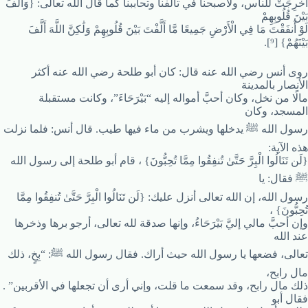
أُخْرِجَتْ للناس، ولأصبحنا في تآلفنا وتحاببنا كما قال الله تعالى: {وَأَلَّفَ
بَيْنَ قُلُوبِهِمْ
لَوْ أَنفَقْتَ مَا فِي الْأَرْضِ جَمِيعًا مَّا أَلَّفْتَ بَيْنَ قُلُوبِهِمْ وَلَٰكِنَّ اللَّهَ أَلَّفَ
بَيْنَهُمْ} [⁹].
روى أنس رضي الله عنه قال: كان أبو طلحة رضي الله عنه أكثر
الأنصار بالمدينة
مالًا من نخل، وكان أحبَّ أمواله إليه “بَيْرَحَاءَ”، وكانت مستقبلة
المسجد، وكان
رسول الله ﷺ يدخلها ويشرب من ماء فيها طيب. قال أنس: فلما نزلت
هذه الآية:
{لَن تَنَالُوا الْبِرَّ حَتَّىٰ تُنفِقُوا مِمَّا تُحِبُّونَ} ، قام أبو طلحة إلى رسول الله
ﷺ فقال: يا
رسول الله، إن الله تعالى أنزل عليك: {لَن تَنَالُوا الْبِرَّ حَتَّىٰ تُنفِقُوا مِمَّا
تُحِبُّونَ} ،
وإن أحبَّ مالي إليَّ بَيْرَحَاءُ، وإنها صدقة لله تعالى، أرجو برها وذخرها
عند الله
تعالى، فضعها يا رسول الله حيث أراك. فقال رسول الله ﷺ: “بِخٍ، ذلك
مال رابح،
ذلك مال رابح، وقد سمعت ما قلت، وإني أرى أن تجعلها في الأقربين” .
فقال أبو