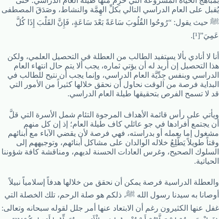
بمباهج الحياة المشروعة التي حُرِم منها طيلة العام الدراسي؛ حتى
يُقبل على العام الدراسي التالي بكلِّ الهِمَّة والنشاط، وصَدَقَ المصطفى
ﷺ حيث يقول: “رُوحُوا القُلُوبَ سَاعَةً بَعْدَ سَاعَةٍ، فَإِنَّ القَلْبَ إِذَا كُلَّ
عَمِيَ”[¹].
أنا لا أنادي بألا يستفيد الطالب من العطلة في التحصيل العلمي، ولكن
هذا التحصيل إن أُريد له أن يؤتي ثماره، يجب ألا يتم حال انتهاء العام
الدراسي وبنفس جِدِّيَّة العام الدراسي، وإنما يجب أن نتيح للطالب في
البداية فرصة من الوقت نحاول أن نحقق خلالها كثيراً من الأمور التي
قد لا تسمح الفرص بتحقيقها طيلة العام الدراسي.
ويأتي على رأس قائمة الأهداف المرجوة التئام شمل الأسرة التي قلَّ
أن يجتمع أفرادها في جو عائلي كاف طيلة العام؛ إذ إن كل منهم
مشغول إما بعمله أو بدراسته، فهي فرصة لأن يقضي الآباء مع أبنائهم
وقتاً طويلاً يَطَّلِعُ خلاله الوالدان على مشاكل أبنائهم، وتوجيههم إلى
السلوك الصحيح، وغرس العادات الحسنة لديهم، ومناقشة كافة شؤوننا
الحياتية.
والعطلة الدراسية فرصة يمكن أن نحقق من خلالها هدفاً إسلامياً نبيلاً
أوصانا به سيدنا رسول الله ﷺ، ذلكم هو صلة الرحم، تلك الخصلة التي
غفل عنها الكثيرون رغم أن الابتعاد عنها أمر جلل لقوله سبحانه وتعالى: