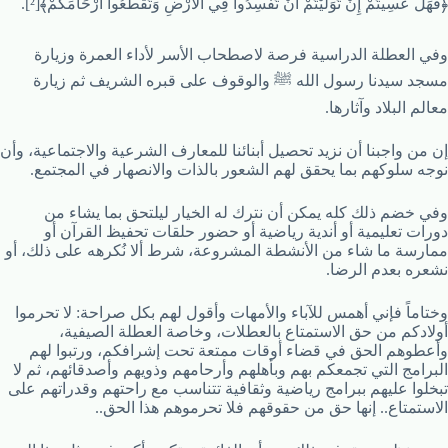
﴿فَهَلْ عَسِيتُمْ إِنْ تَوَلَّيْتُمْ أَنْ تُفْسِدُوا فِي الْأَرْضِ وَتُقَطِّعُوا أَرْحَامَكُمْ﴾[²].
وفي العطلة الدراسية فرصة لاصطحاب الأسر لأداء العمرة وزيارة
مسجد سيدنا رسول الله ﷺ والوقوف على قبره الشريف ثم زيارة
معالم البلاد وآثارها.
إن من واجبنا أن نزيد تحصيل أبنائنا للمعارف الشرعية والاجتماعية، وأن
نوجه سلوكهم بما يحقق لهم الشعور بالذات والانصهار في المجتمع.
وفي خضم ذلك كله يمكن أن نترك له الخيار ليلتحق بما يشاء من
دورات تعليمية أو أندية رياضية أو حضور حلقات تحفيظ القرآن أو
ممارسة ما شاء من الأنشطة المشروعة، شرط ألا نُكرهه على ذلك، أو
نشعره بعدم الرضا.
وختاماً فإني أهمس للآباء والأمهات وأقول لهم بكل صراحة: لا تحرموا
أولادكم من حق الاستمتاع بالعطلات، وخاصة العطلة الصيفية،
وأعطوهم الحق في قضاء أوقات ممتعة تحت إشرافكم، ورتبوا لهم
البرامج التي تجمعكم بهم وبأهلهم وأرحامهم وذويهم وأصدقائهم، ثم لا
تبخلوا عليهم ببرامج رياضية وثقافية تتناسب مع راحتهم وقدراتهم على
الاستمتاع.. إنها حق من حقوقهم فلا تحرموهم هذا الحق..