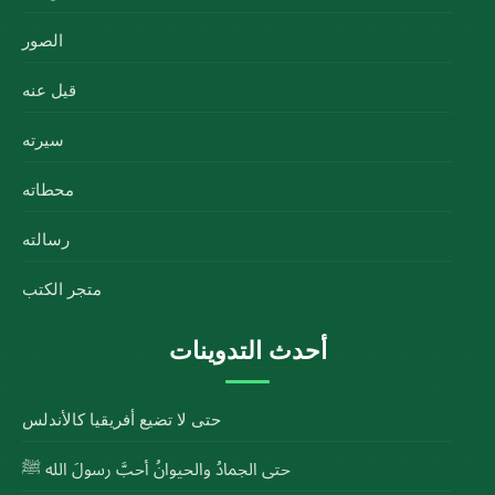
الصور
قيل عنه
سيرته
محطاته
رسالته
متجر الكتب
أحدث التدوينات
حتى لا تضيع أفريقيا كالأندلس
حتى الجمادُ والحيوانُ أحبَّ رسولَ الله ﷺ