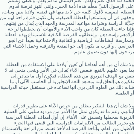
الحمد لله الذي علَّم بالقلم، علَّم الإنسان ما لم يعلم، ونُصلي ونسلِّم
على الرسول النبيِّ معلِّم هذه الأمة الخير.. وإنني أنتهز فرصة قُدوم
العطلة الصيفية لأقول كلمة حق لا بد منها في قضية أولادنا بنين وبنات،
وحقهم في أن يستمتعوا بالعطلة الصيفية، وأن تكون فترة راحة لهم من
جِدِّيَّة الدراسة وصَرامة مواعيد المدرسة والجهد الذي يُبذل من قِبَلهم،
فإذا جاءت العطلة كان من واجب الآباء والأمهات أن يخططوا لراحة
أولادهم وإسعادهم، وإعطائهم الفرصة الكافية للاستمتاع بهذه العطلة
وممارسة النشاطات الرياضية والثقافية والاجتماعية بعيداً عن الجو
الدراسي.. وأقرب ما يكون إلى جو المتعة والترفيه وعمل الأشياء التي
يرتاحون إليها دون تضييق عليهم..
ولا شك أن من أهم أهدافنا أن نُعين أولادنا على الاستفادة من العطلة
بما يعود عليهم بالنفع، فبعض الآباء يُغالي في الأمر وينحى منحى قد لا
يتفق مع الهدف التربوي من هذه العطلة، فيكون أول ما يتبادر إلى
تفكيره هو إلحاق ابنه بمعاهد اللغة الإنجليزية أو الحاسب الآلي أو ما
شابه ذلك من العلوم التي يرى أنها تساعده في مستقبل حياته الدراسية
أو العلمية..
ولا شك أن هذا التفكير ينطلق من حرص الآباء على تطوير قدرات
أبنائهم، رغم ما قد يكون لمثل هذا الأمر من مردود سلبي على العملية
التربوية بمجملها وتضييق على الأبناء. إن أول أهداف العطلة الدراسية
هو تحرير الطالب من الالتزامات الدراسية التي قضى فيها الجزء
الأطول من العام، وإتاحة الفرصة له لأخذ قسط من الراحة والاستمتاع