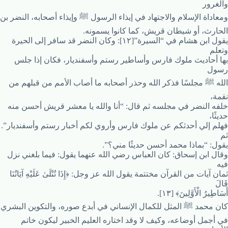
والغرور
ومعاداة الإسلام والاجتهاد في إيذاء الرسول ﷺ وإيذاء أصحابه، النضر بن
الحارث، أو شيطان قريش، كما كانوا يسمونه.
يقول ابن هشام في “السيرة”[١٢]: وكان النضر قد سافر إلى الحيرة
وتعلم
بها أحاديث ملوك فارس وأساطير رستم وأسفنديار، فكان إذا جلس
رسول
الله ﷺ مجلسًا فذكر الله وحذر أصحابه ما أصاب الأمم من قبلهم من
نقمة،
خلفه النضر في مجلسه ثم قال: “أنا والله يا معشر قريش أحسن منه
حديثًا،
فهلم إلي أحدثكم عن ملوك فارس وأروي لكم أخبار رستم وأسفنديار”.
ثم
يقول: “بماذا محمد أحسن حديثًا مني؟”.
وقال ابن إسحاق: كان العباس رضي الله عنهما يقول: فيما بلغني نزل
فيه
ثمان آيات من القرآن مختتمة يقول الله عز وجل: ﴿إِذَا تُتْلَىٰ عَلَيْهِ آيَاتُنَا
قَالَ
أَسَاطِيرُ الْأَوَّلِينَ﴾ [١٣].
كان محمد ﷺ المثل للكمال الإنساني في أبدع صوره، والتكوين البشري
في أجمل أوضاعه، وكيف لا وقد اختاره العليم الخبير ليكون خاتم