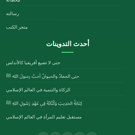
رسالته
متجر الكتب
أحدث التدوينات
حتى لا تضيع أفريقيا كالأندلس
حتى الجمادُ والحيوانُ أحبَّ رسولَ الله ﷺ
الزكاة والتنمية في العالم الإسلامي
كِتَابَةُ الحَدِيثِ وَكُتَّابُهُ فِي عَهْدِ رَسُولِ اللهِ ﷺ
مستقبل تعليم المرأة في العالم الإسلامي