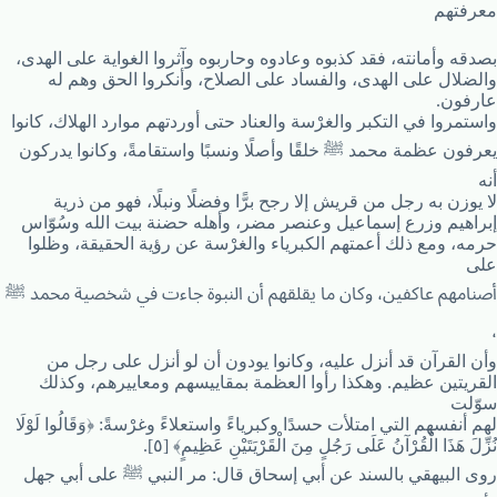
معرفتهم
بصدقه وأمانته، فقد كذبوه وعادوه وحاربوه وآثروا الغواية على الهدى،
والضلال على الهدى، والفساد على الصلاح، وأنكروا الحق وهم له
عارفون.
واستمروا في التكبر والغرْسة والعناد حتى أوردتهم موارد الهلاك، كانوا
يعرفون عظمة محمد ﷺ خلقًا وأصلًا ونسبًا واستقامةً، وكانوا يدركون
أنه
لا يوزن به رجل من قريش إلا رجح برًّا وفضلًا ونبلًا، فهو من ذرية
إبراهيم وزرع إسماعيل وعنصر مضر، وأهله حضنة بيت الله وسُوّاس
حرمه، ومع ذلك أعمتهم الكبرياء والغرْسة عن رؤية الحقيقة، وظلوا
على
أصنامهم عاكفين، وكان ما يقلقهم أن النبوة جاءت في شخصية محمد ﷺ
،
وأن القرآن قد أنزل عليه، وكانوا يودون أن لو أنزل على رجل من
القريتين عظيم. وهكذا رأوا العظمة بمقاييسهم ومعاييرهم، وكذلك
سوّلت
لهم أنفسهم التي امتلأت حسدًا وكبرياءً واستعلاءً وغرْسةً: ﴿وَقَالُوا لَوْلَا
نُزِّلَ هَذَا الْقُرْآنُ عَلَى رَجُلٍ مِنَ الْقَرْيَتَيْنِ عَظِيمٍ﴾ [٥].
روى البيهقي بالسند عن أبي إسحاق قال: مر النبي ﷺ على أبي جهل