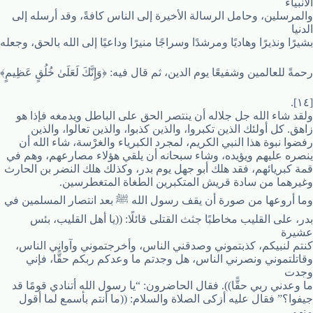
الأنبياء
والمرسلين، وحامل الرسالة الأخيرة إلى الناس كافةً، وقد أرسله إلى
الدنيا
بشيرًا ونذيرًا وهاديًا ومرشدًا وسراجًا منيرًا وداعيًا إلى الله بالحق، وجعله
رحمةً للعالمين وشفيعًا يوم الدين، ثم قال فيه: ﴿وَإِنَّكَ لَعَلَىٰ خُلُقٍ عَظِيمٍ﴾
[١٤].
ولقد شاء الله جل جلاله أن ينتصر الحق على الباطل ويدمغه فإذا هو
زاهق. كل أولئك الذين تكبروا، والذين كذبوا، والذين تعالوا، والذين
رفضوا نبوة هذا النبي الكريم، لمجرد الكبرياء والغرْسة، شاء الله أن
ينصره عليهم ويؤيده، وشاء سبحانه أن يلقي هؤلاء مصارعهم، وهم في
قمة كبريائهم، فقد هلك أبو جهل يوم بدر، وكذلك هلك النضر بن الحارث
وغيرهما من سادة قريش المتكبرين الطغاة المتغطرسين.
وما أروعها من صورة أن يقف رسول الله ﷺ بعد انتصار المسلمين في
بدر، على القليب مخاطبًا جثث القتلى قائلًا: ((يا أهل القليب، بئس
عشيرة
كنتم لنبيكم، كذبتموني وصدقني الناس، وأخرجتموني وآواني الناس،
وقاتلتموني ونصرني الناس، هل وجدتم ما وعدكم ربكم حقًّا، فإني
وجدت
ما وعدني ربي حقًّا)). فقال الحاضرون: “يا رسول الله أتنادي قومًا قد
جيفوا؟” فقال عليه أزكى الصلاة والسلام: ((ما أنتم بأسمع لما أقول
منهم،