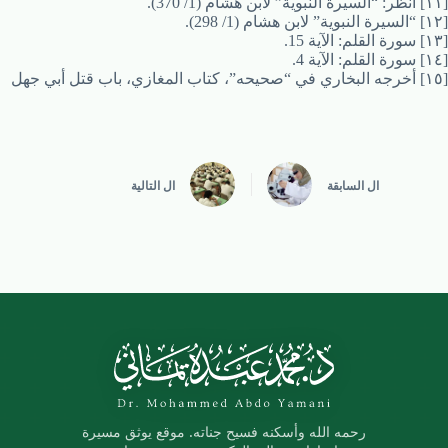
[١١] انظر: “السيرة النبوية” لابن هشام (1/ 370).
[١٢] “السيرة النبوية” لابن هشام (1/ 298).
[١٣] سورة القلم: الآية 15.
[١٤] سورة القلم: الآية 4.
[١٥] أخرجه البخاري في “صحيحه”، كتاب المغازي، باب قتل أبي جهل
ال
السابقة
ال
التالية
رحمه الله وأسكنه فسيح جناته. موقع يوثق مسيرة