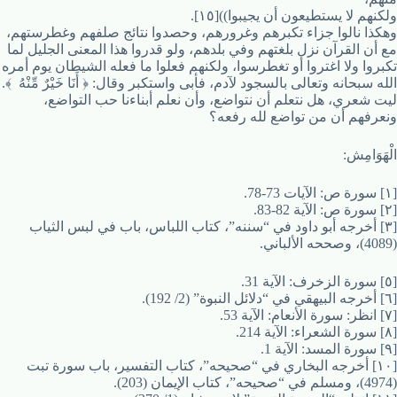
ولكنهم لا يستطيعون أن يجيبوا))[١٥].
وهكذا نالوا جزاء تكبرهم وغرورهم، وحصدوا نتائج صلفهم وغطرستهم،
مع أن القرآن نزل بلغتهم وفي بلدهم، ولو قدروا هذا المعنى الجليل لما
تكبروا ولا اغتروا أو تغطرسوا، ولكنهم فعلوا ما فعله الشيطان يوم أمره
الله سبحانه وتعالى بالسجود لآدم، فأبى واستكبر وقال: ﴿ أَنَا خَيْرٌ مِّنْهُ ﴾.
ليت شعري، هل نتعلم أن نتواضع، وأن نعلم أبناءنا حب التواضع،
ونعرفهم أن من تواضع لله رفعه؟
الْهَوَامِش:
[١] سورة ص: الآيات 73-78.
[٢] سورة ص: الآية 82-83.
[٣] أخرجه أبو داود في “سننه”، كتاب اللباس، باب في لبس الثياب
(4089)، وصححه الألباني.
[٥] سورة الزخرف: الآية 31.
[٦] أخرجه البيهقي في “دلائل النبوة” (2/ 192).
[٧] انظر: سورة الأنعام: الآية 53.
[٨] سورة الشعراء: الآية 214.
[٩] سورة المسد: الآية 1.
[١٠] أخرجه البخاري في “صحيحه”، كتاب التفسير، باب سورة تبت
(4974)، ومسلم في “صحيحه”، كتاب الإيمان (203).