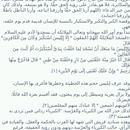
والمكابرة، فلا هو بقادر على رؤية الحق حقًّا، ولا هو بمتبعه، ولذلك كان
من خير الدعاء: (اللهم أرنا الحق حقًّا وارزقنا اتباعه، وأرنا الباطل باطلًا
وارزقنا اجتنابه).
وقصة الكبر والتكبر والاستكبار بالنسبة للإنسان قديمة قدم يوم خلقه،
فهي
تبدأ يوم أمر الله سبحانه وتعالى الملائكة أن يسجدوا لآدم عليه السلام
:﴿فَسَجَدَ الْمَلَائِكَةُ كُلُّهُمْ أَجْمَعُونَ * إِلَّا إِبْلِيسَ اسْتَكْبَرَ وَكَانَ مِنَ الْكَافِرِينَ*
قَالَ
يَاإِبْلِيسُ مَا مَنَعَكَ أَنْ تَسْجُدَ لِمَا خَلَقْتُ بِيَدَيَّ أَسْتَكْبَرْتَ أَمْ كُنتَ مِنَ
الْعَالِينَ *
قَالَ أَنَا خَيْرٌ مِنْهُ خَلَقْتَنِي مِنْ نَارٍ وَخَلَقْتَهُ مِنْ طِينٍ * قَالَ فَاخْرُجْ مِنْهَا
فَإِنَّكَ
رَجِيمٌ * وَإِنَّ عَلَيْكَ لَعْنَتِي إِلَى يَوْمِ الدِّينِ﴾ [١].
وقد عرف إبليس حجم هذه الخطيئة وخطرها فأغرى بها الإنسان،
غريمه،
ولا يزال يغريه وسيظل إلى يوم يبعثون، فقد أقسم بعزة الله قائلًا:
فبعزتك
لأغوينهم أجمعين * إلا عبادك منهم المخلصين[٢].
لذلك حذر الله من الكبرياء والغرْسة: “الكبرياء ردائي فمن تردى به
قصمته”[٣].
وهذه صناديد قريش التي شهد لها العرب بالحكمة والعقل، والقيادة في
الرأي، حالت الكبرياء والغرْسة دونهم ودون رؤية الحقيقة، فرغم