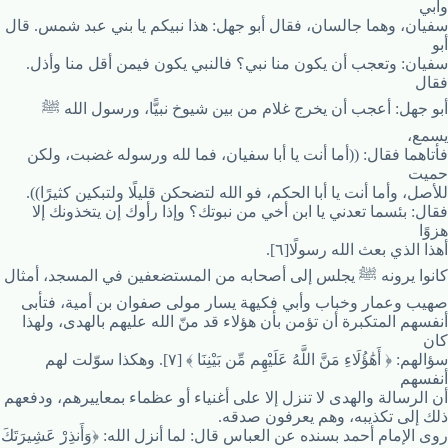
وأبي
سفيان، وهما جالسان، فقال أبو جهل: هذا نبيكم يا بني عبد شمس. قال
أبو
سفيان: وتعجب أن يكون منا نبي؟ فالنبي يكون فيمن أقل منا وأذل.
فقال
أبو جهل: أعجب أن يخرج غلام من بين شيوخ نبيًّا، ورسول الله ﷺ
يسمع،
فأتاهما فقال: ((أما أنت يا أبا سفيان، فما لله ورسوله غضبت، ولكن
حميت
للأصل، وأما أنت يا أبا الحكم، فو الله لتضحكن قليلًا ولتبكين كثيرًا)).
فقال: بئسما تعدني يا ابن أخي من نبوتك؟ وإذا رأوك إن يتخذونك إلا
هزوًا
أهذا الذي بعث الله رسولًا[٦].
كانوا يرونه ﷺ يجلس إلى أصحابه من المستضعفين في المسجد، أمثال
صهيب وعمار وخباب وأبي فكيهة يسار مولى صفوان بن أمية، فتأبى
أنفسهم المتكبرة أن تؤمن بأن هؤلاء قد منّ الله عليهم بالهدى، ولهذا
كان
سؤالهم: ﴿ أَهَٰؤُلَاءِ مَنَّ اللَّهُ عَلَيْهِم مِّن بَيْنِنَا ﴾ [٧]. وهكذا سوّلت لهم
أنفسهم
أن الرسالة والهدى لا تنزل إلا على أغنياء أو عظماء بمعاييرهم، ودفعهم
ذلك إلى تكذيبه، وهم يعرفون صدقه.
روى الإمام أحمد بسنده عن العباس قال: لما أنزل الله: ﴿وَأَنذِرْ عَشِيرَتَكَ