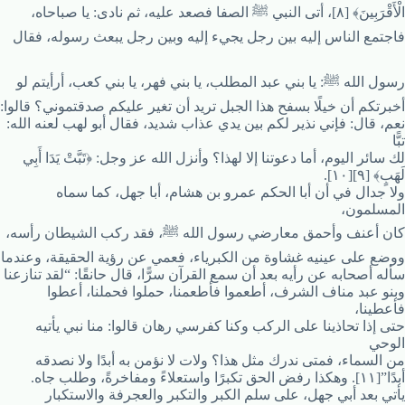
الْأَقْرَبِينَ﴾ [٨]، أتى النبي ﷺ الصفا فصعد عليه، ثم نادى: يا صباحاه،
فاجتمع الناس إليه بين رجل يجيء إليه وبين رجل يبعث رسوله، فقال
رسول الله ﷺ: يا بني عبد المطلب، يا بني فهر، يا بني كعب، أرأيتم لو
أخبرتكم أن خيلًا بسفح هذا الجبل تريد أن تغير عليكم صدقتموني؟ قالوا:
نعم، قال: فإني نذير لكم بين يدي عذاب شديد، فقال أبو لهب لعنه الله:
تبًّا
لك سائر اليوم، أما دعوتنا إلا لهذا؟ وأنزل الله عز وجل: ﴿تَبَّتْ يَدَا أَبِي
لَهَبٍ﴾ [٩][١٠].
ولا جدال في أن أبا الحكم عمرو بن هشام، أبا جهل، كما سماه
المسلمون،
كان أعنف وأحمق معارضي رسول الله ﷺ، فقد ركب الشيطان رأسه،
ووضع على عينيه غشاوة من الكبرياء، فعمي عن رؤية الحقيقة، وعندما
سأله أصحابه عن رأيه بعد أن سمع القرآن سرًّا، قال حانقًا: “لقد تنازعنا
وبنو عبد مناف الشرف، أطعموا فأطعمنا، حملوا فحملنا، أعطوا
فأعطينا،
حتى إذا تحاذينا على الركب وكنا كفرسي رهان قالوا: منا نبي يأتيه
الوحي
من السماء، فمتى ندرك مثل هذا؟ ولات لا نؤمن به أبدًا ولا نصدقه
أبدًا”[١١]. وهكذا رفض الحق تكبرًا واستعلاءً ومفاخرةً، وطلب جاه.
يأتي بعد أبي جهل، على سلم الكبر والتكبر والعجرفة والاستكبار