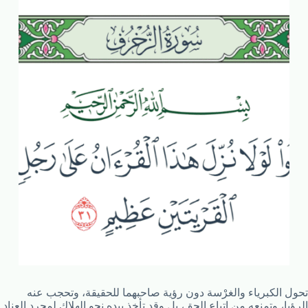
تحول الكبرياء والغرْسة دون رؤية صاحبهما للحقيقة، وتحجب عنه
الرؤيا، وتمنعه من اتباع الحق، بل وقد تأخذ بيده نحو الهلاك لمجرد العناد